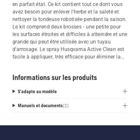
en parfait état. Ce kit contient tout ce dont vous
avez besoin pour enlever l'herbe et la saleté et
nettoyer la tondeuse robotisée pendant la saison.
Le kit comprend deux brosses - une petite pour
les surfaces étroites et difficiles à atteindre et une
grande qui peut être utilisée avec un tuyau
d'arrosage. Le spray Husqvarna Active Clean est
facile à appliquer, très efficace pour éliminer la
saleté, sans phosphate et biodégradable. Le
rangement et l'organisation des outils et des
Informations sur les produits
lames sont facilités par les compartiments
prévus à cet effet dans la boîte.
S'adapte au modèle
Manuels et documents
(
2
)