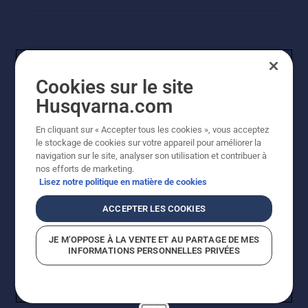
Cookies sur le site
Husqvarna.com
En cliquant sur « Accepter tous les cookies », vous acceptez
© Husqvarna AB (publ). Tous droits réservés. Les prix
le stockage de cookies sur votre appareil pour améliorer la
indiqués sont des prix de vente conseillés. Tous les prix
navigation sur le site, analyser son utilisation et contribuer à
indiqués sont des prix de vente recommandés (TVA
nos efforts de marketing.
incluse), sauf si le produit est disponible pour un achat
Lisez notre politique en matière de cookies
direct.
Politique relative aux cookies
Conditions d'utilisation
ACCEPTER LES COOKIES
Avis de confidentialité
Imprint
Signalement de violations présumées
JE M’OPPOSE À LA VENTE ET AU PARTAGE DE MES
INFORMATIONS PERSONNELLES PRIVÉES