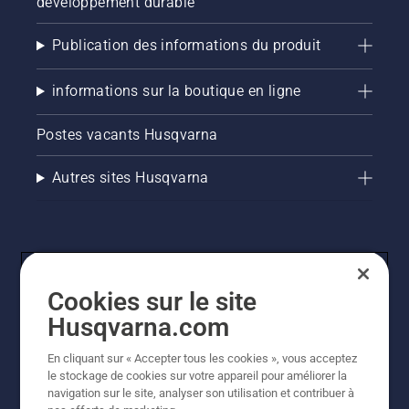
développement durable
Publication des informations du produit
informations sur la boutique en ligne
Postes vacants Husqvarna
Autres sites Husqvarna
Cookies sur le site
Husqvarna.com
En cliquant sur « Accepter tous les cookies », vous acceptez
© Husqvarna AB (publ). Tous droits réservés. Les prix
le stockage de cookies sur votre appareil pour améliorer la
indiqués sont des prix de vente conseillés. Tous les prix
navigation sur le site, analyser son utilisation et contribuer à