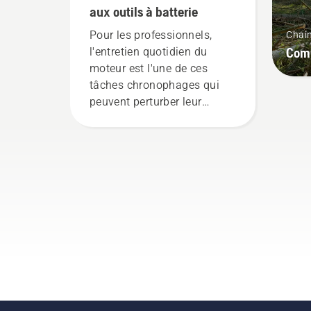
aux outils à batterie
Pour les professionnels,
Chai
Comm
l'entretien quotidien du
moteur est l'une de ces
tâches chronophages qui
peuvent perturber leur
travail. Grâce aux produits
alimentés par batterie, ce
problème est
considérablement réduit.