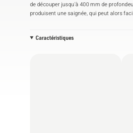
de découper jusqu'à 400 mm de profondeur
produisent une saignée, qui peut alors fac
utilisant l'outil extracteur fourni. De cette
matériau, à un très faible coût d'outil di
Caractéristiques
deux disques et un outil extracteur.