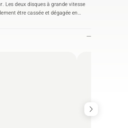
. Les deux disques à grande vitesse
ilement être cassée et dégagée en
 façon, vous traversez facilement le
amanté et de maintenance. Livrée avec