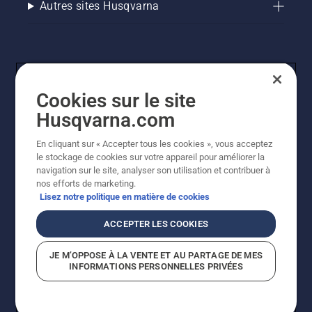
Autres sites Husqvarna
Cookies sur le site
Husqvarna.com
En cliquant sur « Accepter tous les cookies », vous acceptez
© Husqvarna AB (publ). Tous droits réservés. Les prix
le stockage de cookies sur votre appareil pour améliorer la
indiqués sont des prix de vente conseillés. Tous les prix
navigation sur le site, analyser son utilisation et contribuer à
indiqués sont des prix de vente recommandés (TVA
nos efforts de marketing.
incluse), sauf si le produit est disponible pour un achat
Lisez notre politique en matière de cookies
direct.
Politique relative aux cookies
Conditions d'utilisation
ACCEPTER LES COOKIES
Avis de confidentialité
Imprint
Signalement de violations présumées
JE M’OPPOSE À LA VENTE ET AU PARTAGE DE MES
INFORMATIONS PERSONNELLES PRIVÉES