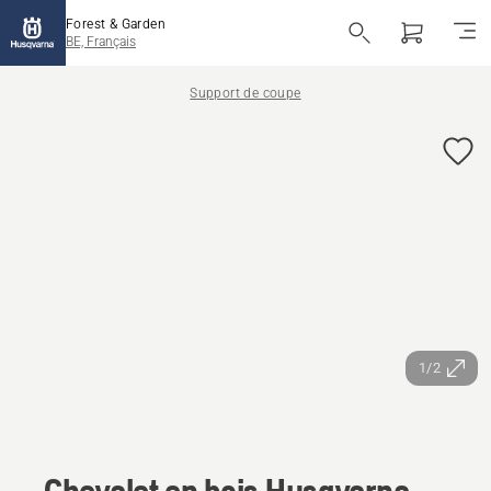
Forest & Garden
BE, Français
Support de coupe
1/2
Chevalet en bois Husqvarna