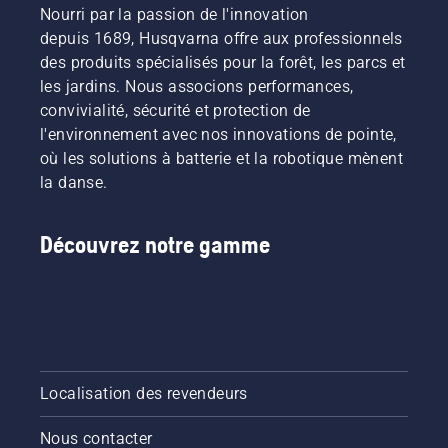
savoir
Nourri par la passion de l'innovation
comment
depuis 1689, Husqvarna offre aux professionnels
vérifier
des produits spécialisés pour la forêt, les parcs et
que le
les jardins. Nous associons performances,
système
convivialité, sécurité et protection de
de
lubrification
l'environnement avec nos innovations de pointe,
de votre
où les solutions à batterie et la robotique mènent
chaîne
la danse.
de
tronçonneuse
fonctionne
Découvrez notre gamme
correctement.
Vérifiez
d'abord
le niveau
d'huile.
Démarrez
la
tronçonneuse
Localisation des revendeurs
et
assurez-
Nous contacter