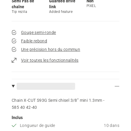
Semi Pas de
Guarded drive
Non
chaîne
link
PIXEL
Tip rezila
Added feature
Gouge semi-ronde
Faible rebond
Une précision hors du commun
Voir toutes les fonctionnalités
Chain X-CUT S93G Semi chisel 3/8” mini 1.3mm -
585 40 42‑40
Inclus
Longueur de guide
10 dans