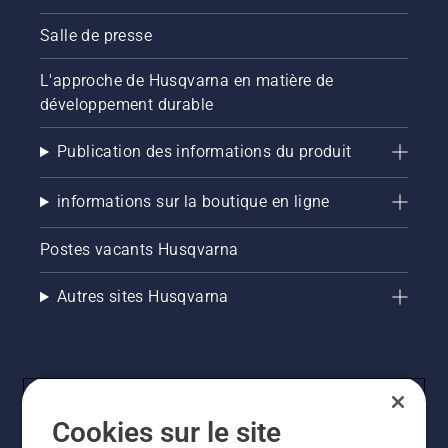
vous que
le frein
Salle de presse
de
chaîne
L'approche de Husqvarna en matière de
est
desserré.
développement durable
Faites
tourner
Publication des informations du produit
le
moteur
informations sur la boutique en ligne
de la
tronçonneuse
à
Postes vacants Husqvarna
quelques
centimètres
Autres sites Husqvarna
du tronc
d'un
arbre. La
présence
d'huile
projetée
sur le
Cookies sur le site
tronc