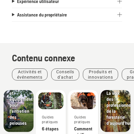
Expérience utilisateur
Assistance du propriétaire
Aménagement
paysager
Outils
pour
l'aménagement
Contenu connexe
paysager,
équipement
pour
Activités et
Conseils
Produits et
G
l'aménagement
Récits et
événements
d'achat
innovations
pra
paysager
inspiration
professionnel
Husqvarna Tree
et
La voix
équipement
des
pour
professionnel
l'entretien
de la
des
foresterie
Guides
Guides
pratiques
pratiques
pelouses
d'aujourd'hui
6 étapes
Comment