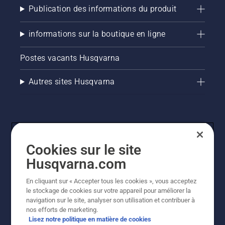
Publication des informations du produit
informations sur la boutique en ligne
Postes vacants Husqvarna
Autres sites Husqvarna
Cookies sur le site
Husqvarna.com
En cliquant sur « Accepter tous les cookies », vous acceptez
© Husqvarna AB (publ). Tous droits réservés. Les prix
le stockage de cookies sur votre appareil pour améliorer la
indiqués sont des prix de vente conseillés. Tous les prix
navigation sur le site, analyser son utilisation et contribuer à
indiqués sont des prix de vente recommandés (TVA
nos efforts de marketing.
incluse), sauf si le produit est disponible pour un achat
Lisez notre politique en matière de cookies