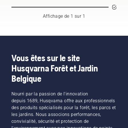
respectés
hautement
qualifiés
Affichage de 1 sur 1
parmi les
meilleurs
professionnels
des
parcs et
forêts
dans le
Vous êtes sur le site
monde.
Husqvarna Forêt et Jardin
Ils
constituent
Belgique
notre
équipe H,
et ce
Nourri par la passion de l'innovation
sont nos
utilisateurs
depuis 1689, Husqvarna offre aux professionnels
les plus
des produits spécialisés pour la forêt, les parcs et
exigeants.
les jardins. Nous associons performances,
convivialité, sécurité et protection de