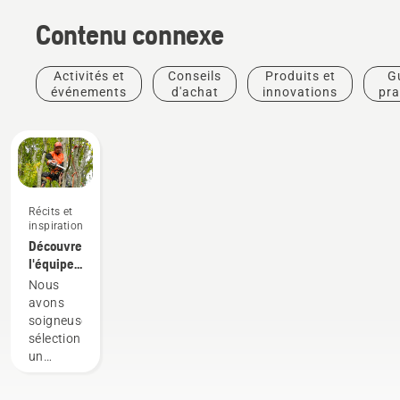
Contenu connexe
Activités et
Conseils
Produits et
G
événements
d'achat
innovations
pra
Récits et
inspiration
Découvrez
l'équipe
H
Nous
Husqvarna,
avons
nos
soigneusement
utilisateurs
sélectionné
les plus
un
exigeants
groupe
d'ambassadeurs