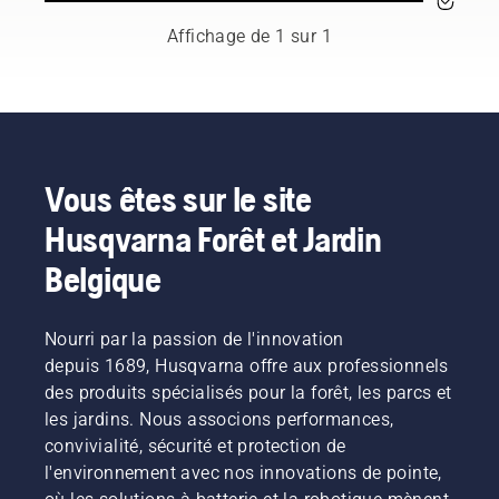
hautement
qualifiés
Affichage de 1 sur 1
parmi les
meilleurs
professionnels
des
parcs et
forêts
dans le
Vous êtes sur le site
monde.
Husqvarna Forêt et Jardin
Ils
constituent
Belgique
notre
équipe H,
et ce
Nourri par la passion de l'innovation
sont nos
utilisateurs
depuis 1689, Husqvarna offre aux professionnels
les plus
des produits spécialisés pour la forêt, les parcs et
exigeants.
les jardins. Nous associons performances,
convivialité, sécurité et protection de
l'environnement avec nos innovations de pointe,