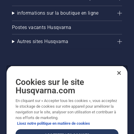
informations sur la boutique en ligne
Postes vacants Husqvarna
Autres sites Husqvarna
Cookies sur le site
Husqvarna.com
En cliquant sur « Accepter tous les cookies », vous acceptez
© Husqvarna AB (publ). Tous droits réservés. Les prix
le stockage de cookies sur votre appareil pour améliorer la
indiqués sont des prix de vente conseillés. Tous les prix
navigation sur le site, analyser son utilisation et contribuer à
indiqués sont des prix de vente recommandés (TVA
nos efforts de marketing.
incluse), sauf si le produit est disponible pour un achat
Lisez notre politique en matière de cookies
direct.