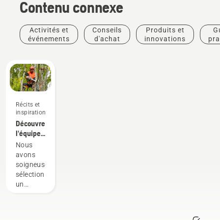
Contenu connexe
Activités et
Conseils
Produits et
G
événements
d'achat
innovations
pra
Récits et
inspiration
Découvrez
l'équipe
H
Nous
Husqvarna,
avons
nos
soigneusement
utilisateurs
sélectionné
les plus
un
exigeants
groupe
d'ambassadeurs
respectés