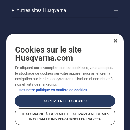
Autres sites Husqvarna
Cookies sur le site
Husqvarna.com
En cliquant sur « Accepter tous les cookies », vous acceptez
© Husqvarna AB (publ). Tous droits réservés. Les prix
le stockage de cookies sur votre appareil pour améliorer la
indiqués sont des prix de vente conseillés. Tous les prix
navigation sur le site, analyser son utilisation et contribuer à
indiqués sont des prix de vente recommandés (TVA
nos efforts de marketing.
incluse), sauf si le produit est disponible pour un achat
Lisez notre politique en matière de cookies
direct.
Politique relative aux cookies
Conditions d'utilisation
ACCEPTER LES COOKIES
Avis de confidentialité
Imprint
Signalement de violations présumées
JE M’OPPOSE À LA VENTE ET AU PARTAGE DE MES
INFORMATIONS PERSONNELLES PRIVÉES