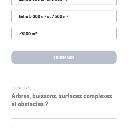
vous
proposerons
le
Entre 5 000 m² et 7 500 m²
robot
tondeuse
>7500 m²
adapté
à
votre
jardin.
CONFIRMER
Étape 2/6
Arbres, buissons, surfaces complexes
et obstacles ?