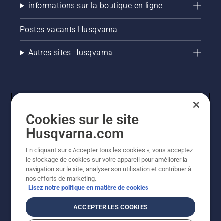
informations sur la boutique en ligne
Postes vacants Husqvarna
Autres sites Husqvarna
Cookies sur le site
Husqvarna.com
En cliquant sur « Accepter tous les cookies », vous acceptez
© Husqvarna AB (publ). Tous droits réservés. Les prix
le stockage de cookies sur votre appareil pour améliorer la
indiqués sont des prix de vente conseillés. Tous les prix
navigation sur le site, analyser son utilisation et contribuer à
indiqués sont des prix de vente recommandés (TVA
nos efforts de marketing.
incluse), sauf si le produit est disponible pour un achat
Lisez notre politique en matière de cookies
direct.
Politique relative aux cookies
Conditions d'utilisation
ACCEPTER LES COOKIES
Avis de confidentialité
Imprint