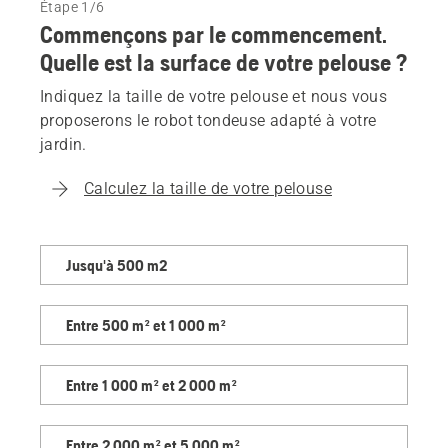
Étape 1/6
Commençons par le commencement.
Quelle est la surface de votre pelouse ?
Indiquez la taille de votre pelouse et nous vous
proposerons le robot tondeuse adapté à votre
jardin.
Calculez la taille de votre pelouse
Indiquez
Jusqu'à 500 m2
la
taille
Entre 500 m² et 1 000 m²
de
votre
pelouse
Entre 1 000 m² et 2 000 m²
et
nous
Entre 2 000 m² et 5 000 m²