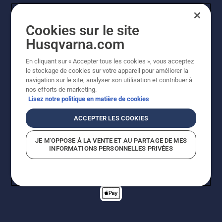
Cookies sur le site
Husqvarna.com
En cliquant sur « Accepter tous les cookies », vous acceptez
© Husqvarna AB (publ). Tous droits réservés. Les prix
le stockage de cookies sur votre appareil pour améliorer la
indiqués sont des prix de vente conseillés. Tous les prix
navigation sur le site, analyser son utilisation et contribuer à
indiqués sont des prix de vente recommandés (TVA
nos efforts de marketing.
incluse), sauf si le produit est disponible pour un achat
Lisez notre politique en matière de cookies
direct.
Politique relative aux cookies
Conditions d'utilisation
ACCEPTER LES COOKIES
Avis de confidentialité
Imprint
Signalement de violations présumées
JE M’OPPOSE À LA VENTE ET AU PARTAGE DE MES
INFORMATIONS PERSONNELLES PRIVÉES