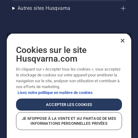
Autres sites Husqvarna
Cookies sur le site
Husqvarna.com
En cliquant sur « Accepter tous les cookies », vous acceptez
© Husqvarna AB (publ). Tous droits réservés. Les prix
le stockage de cookies sur votre appareil pour améliorer la
indiqués sont des prix de vente conseillés. Tous les prix
navigation sur le site, analyser son utilisation et contribuer à
indiqués sont des prix de vente recommandés (TVA
nos efforts de marketing.
incluse), sauf si le produit est disponible pour un achat
Lisez notre politique en matière de cookies
direct.
Politique relative aux cookies
Conditions d'utilisation
ACCEPTER LES COOKIES
Avis de confidentialité
Imprint
Signalement de violations présumées
JE M’OPPOSE À LA VENTE ET AU PARTAGE DE MES
INFORMATIONS PERSONNELLES PRIVÉES