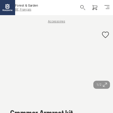
Forest & Garden
BE, Français
Accessoires
1/2
Grammer Armrest kit