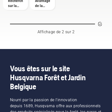
Recherches
Avantages
sur la
de la
tonte
tonte
autonome
autonome
pour les
intendants
Affichage de 2 sur 2
Vous êtes sur le site
Husqvarna Forêt et Jardin
Belgique
Nourri par la passion de l'innovation
depuis 1689, Husqvarna offre aux professionnels
des produits spécialisés pour la forêt, les parcs et