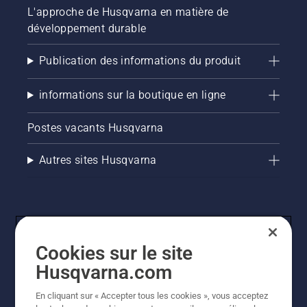
L'approche de Husqvarna en matière de
développement durable
Publication des informations du produit
informations sur la boutique en ligne
Postes vacants Husqvarna
Autres sites Husqvarna
Cookies sur le site
Husqvarna.com
En cliquant sur « Accepter tous les cookies », vous acceptez
© Husqvarna AB (publ). Tous droits réservés. Les prix