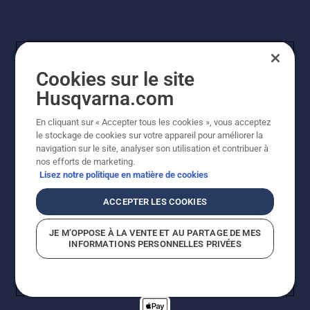
Cookies sur le site
Husqvarna.com
En cliquant sur « Accepter tous les cookies », vous acceptez
© Husqvarna AB (publ). Tous droits réservés. Les prix
le stockage de cookies sur votre appareil pour améliorer la
indiqués sont des prix de vente conseillés. Tous les prix
navigation sur le site, analyser son utilisation et contribuer à
indiqués sont des prix de vente recommandés (TVA
nos efforts de marketing.
incluse), sauf si le produit est disponible pour un achat
Lisez notre politique en matière de cookies
direct.
Politique relative aux cookies
Conditions d'utilisation
ACCEPTER LES COOKIES
Avis de confidentialité
Imprint
Signalement de violations présumées
JE M’OPPOSE À LA VENTE ET AU PARTAGE DE MES
INFORMATIONS PERSONNELLES PRIVÉES