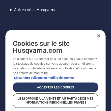
Autres sites Husqvarna
Cookies sur le site
Husqvarna.com
En cliquant sur « Accepter tous les cookies », vous acceptez
© Husqvarna AB (publ). Tous droits réservés. Les prix
le stockage de cookies sur votre appareil pour améliorer la
indiqués sont des prix de vente conseillés. Tous les prix
navigation sur le site, analyser son utilisation et contribuer à
indiqués sont des prix de vente recommandés (TVA
nos efforts de marketing.
incluse), sauf si le produit est disponible pour un achat
Lisez notre politique en matière de cookies
direct.
Politique relative aux cookies
Conditions d'utilisation
ACCEPTER LES COOKIES
Avis de confidentialité
Imprint
Signalement de violations présumées
JE M’OPPOSE À LA VENTE ET AU PARTAGE DE MES
INFORMATIONS PERSONNELLES PRIVÉES