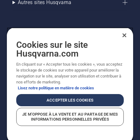
Autres sites Husqvarna
Cookies sur le site
Husqvarna.com
En cliquant sur « Accepter tous les cookies », vous acceptez
© Husqvarna AB (publ). Tous droits réservés. Les prix
le stockage de cookies sur votre appareil pour améliorer la
indiqués sont des prix de vente conseillés. Tous les prix
navigation sur le site, analyser son utilisation et contribuer à
indiqués sont des prix de vente recommandés (TVA
nos efforts de marketing.
incluse), sauf si le produit est disponible pour un achat
Lisez notre politique en matière de cookies
direct.
Politique relative aux cookies
Conditions d'utilisation
ACCEPTER LES COOKIES
Avis de confidentialité
Imprint
Signalement de violations présumées
JE M’OPPOSE À LA VENTE ET AU PARTAGE DE MES
INFORMATIONS PERSONNELLES PRIVÉES