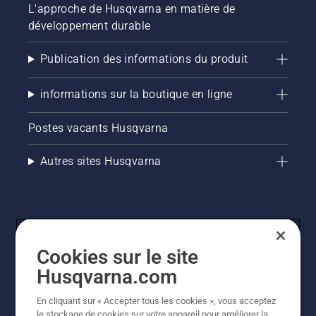
L'approche de Husqvarna en matière de
développement durable
Publication des informations du produit
informations sur la boutique en ligne
Postes vacants Husqvarna
Autres sites Husqvarna
Cookies sur le site
Husqvarna.com
En cliquant sur « Accepter tous les cookies », vous acceptez
© Husqvarna AB (publ). Tous droits réservés. Les prix
le stockage de cookies sur votre appareil pour améliorer la