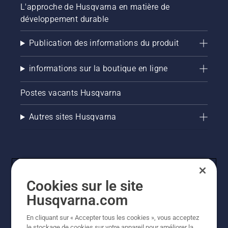
L'approche de Husqvarna en matière de
développement durable
Publication des informations du produit
informations sur la boutique en ligne
Postes vacants Husqvarna
Autres sites Husqvarna
Cookies sur le site
Husqvarna.com
En cliquant sur « Accepter tous les cookies », vous acceptez
© Husqvarna AB (publ). Tous droits réservés. Les prix
le stockage de cookies sur votre appareil pour améliorer la