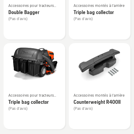
Accessoires pour tracteurs
Accessoires montés à l'arrière
plus
plus
tondeuses montés à l'arrière
Double Bagger
Triple bag collector
de
de
(Pas d'avis)
(Pas d'avis)
détails
détails
sur
sur
Double
Triple
Bagger
bag
collector
Voir
Voir
Accessoires pour tracteurs
Accessoires montés à l'arrière
plus
plus
tondeuses montés à l'arrière
Triple bag collector
Counterweight R400II
de
de
(Pas d'avis)
(Pas d'avis)
détails
détails
sur
sur
Triple
Counterweight
bag
R400II