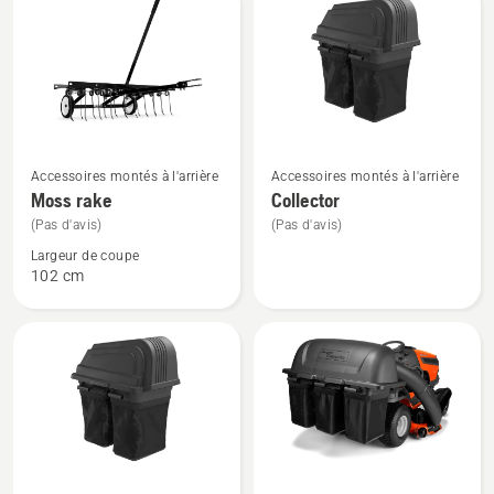
Voir
Voir
Accessoires montés à l'arrière
Accessoires montés à l'arrière
plus
plus
Moss rake
Collector
de
de
(Pas d'avis)
(Pas d'avis)
détails
détails
Largeur de coupe
sur
sur
102 cm
Moss
Collector
rake
Voir
Voir