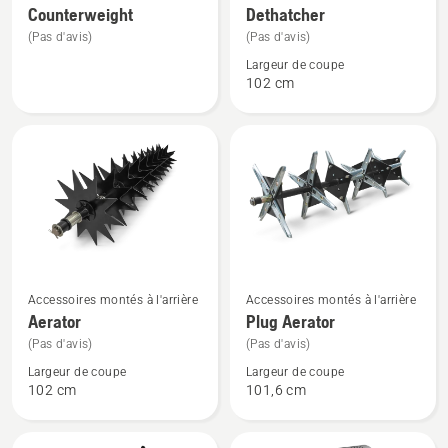
plus
plus
Counterweight
Dethatcher
de
de
(Pas d'avis)
(Pas d'avis)
détails
détails
Largeur de coupe
sur
sur
102 cm
Counterweight
Dethatcher
Voir
Voir
Accessoires montés à l'arrière
Accessoires montés à l'arrière
plus
plus
Aerator
Plug Aerator
de
de
(Pas d'avis)
(Pas d'avis)
détails
détails
Largeur de coupe
Largeur de coupe
sur
sur
102 cm
101,6 cm
Aerator
Plug
Aerator