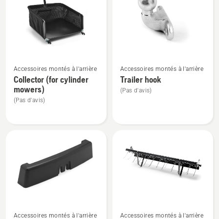
les
produits
Voir
Voir
Accessoires montés à l'arrière
Accessoires montés à l'arrière
plus
plus
Collector (for cylinder
Trailer hook
de
de
mowers)
(Pas d'avis)
détails
détails
(Pas d'avis)
sur
sur
Collector
Trailer
(for
hook
cylinder
mowers)
Voir
Voir
Accessoires montés à l'arrière
Accessoires montés à l'arrière