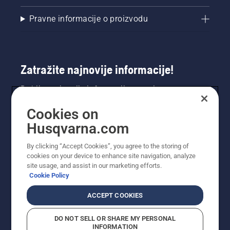
Pravne informacije o proizvodu
Zatražite najnovije informacije!
Dobijte najnovije informacije o novim
proizvodima, posebnim ponudama i još mnogo
Cookies on
toga. Ovdje se registrirajte za naš bilten.
Husqvarna.com
REGISTRACIJA ZA BILTEN
By clicking “Accept Cookies”, you agree to the storing of
cookies on your device to enhance site navigation, analyze
site usage, and assist in our marketing efforts.
Cookie Policy
ACCEPT COOKIES
DO NOT SELL OR SHARE MY PERSONAL
INFORMATION