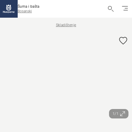
Šuma i bašta
Bosanski
Skladištenje
1/1