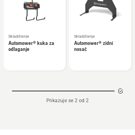
proizvode
Pogledajte
Pogledajte
Skladištenje
Skladištenje
više
više
Automower® kuka za
Automower® zidni
detalja
detalja
odlaganje
nosač
o
o
Automower®
Automower®
kuka
zidni
za
nosač
odlaganje
Prikazuje se 2 od 2