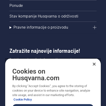
Ponude
Stav kompanije Husqvarna o održivosti
Pravne informacije o proizvodu
Zatražite najnovije informacije!
Dobijte najnovije informacije o novim
proizvodima, posebnim ponudama i još mnogo
Cookies on
toga. Ovdje se registrirajte za naš bilten.
Husqvarna.com
REGISTRACIJA ZA BILTEN
By clicking “Accept Cookies”, you agree to the storing of
cookies on your device to enhance site navigation, analyze
site usage, and assist in our marketing efforts.
Cookie Policy