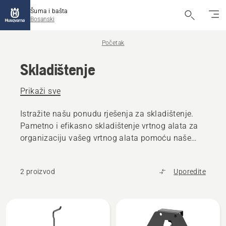
Šuma i bašta
Bosanski
Početak
Skladištenje
Prikaži sve
Istražite našu ponudu rješenja za skladištenje.
Pametno i efikasno skladištenje vrtnog alata za
organizaciju vašeg vrtnog alata pomoću naše
zidne šine.
2 proizvod
Uporedite
Učitajte
sve