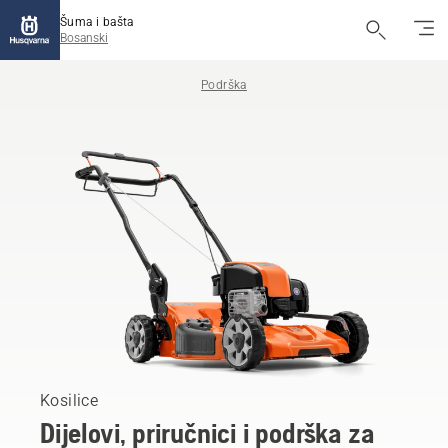
Šuma i bašta
Bosanski
Podrška
Kosilice
Dijelovi, priručnici i podrška za