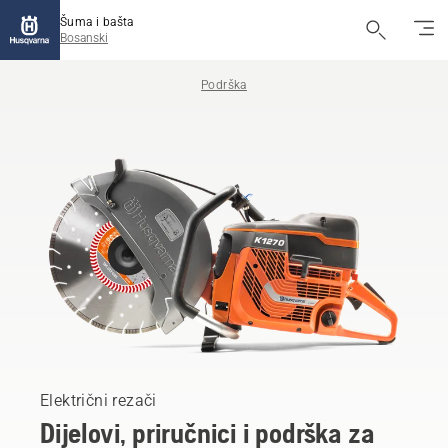
Šuma i bašta
Bosanski
Podrška
Električni rezači
Dijelovi, priručnici i podrška za