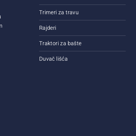
Trimeri za travu
u
m
Rajderi
Traktori za bašte
Duvač lišća