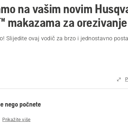
amo na vašim novim Husqv
™ makazama za orezivanje
! Slijedite ovaj vodič za brzo i jednostavno posta
P
je nego počnete
Prikažite više