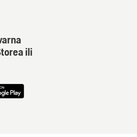
varna
orea ili