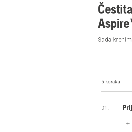
Čestit
Aspire
Sada krenimo
5 koraka
Pri
01.