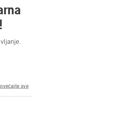
arna
!
vljanje.
ovećajte sve