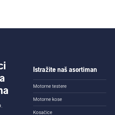
ci
Istražite naš asortiman
a
na
Motorne testere
Motorne kose
9.
Kosačice