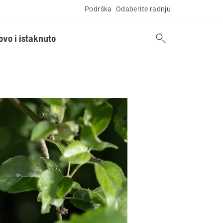
Podrška
Odaberite radnju
ovo i istaknuto