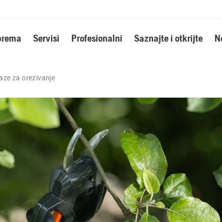
oprema
Servisi
Profesionalni
Saznajte i otkrijte
N
aze za orezivanje