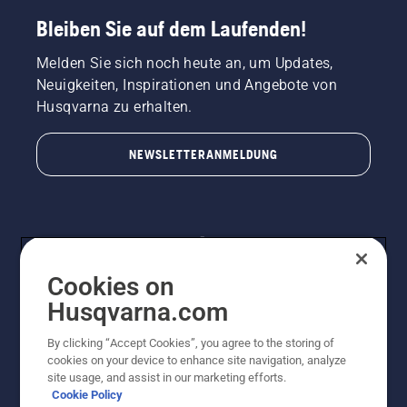
Bleiben Sie auf dem Laufenden!
Melden Sie sich noch heute an, um Updates,
Neuigkeiten, Inspirationen und Angebote von
Husqvarna zu erhalten.
NEWSLETTERANMELDUNG
Cookies on
Husqvarna.com
By clicking “Accept Cookies”, you agree to the storing of
© Husqvarna AB (publ). Alle Rechte vorbehalten.
cookies on your device to enhance site navigation, analyze
Preisänderungen, Irrtümer, Text- und Satzfehler sind
site usage, and assist in our marketing efforts.
vorbehalten. Bei den Preisangaben handelt es sich um
Cookie Policy
unverbindliche Preisempfehlungen in Euro inkl. der