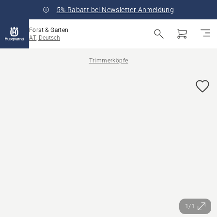
5% Rabatt bei Newsletter Anmeldung
Forst & Garten
AT, Deutsch
Trimmerköpfe
1/1