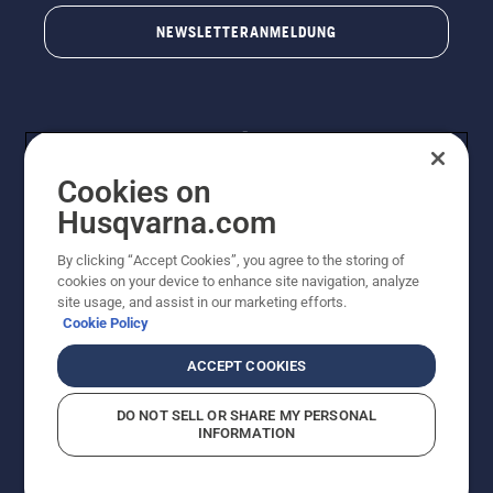
NEWSLETTERANMELDUNG
Cookies on
Husqvarna.com
By clicking “Accept Cookies”, you agree to the storing of
© Husqvarna AB (publ). Alle Rechte vorbehalten.
cookies on your device to enhance site navigation, analyze
Preisänderungen, Irrtümer, Text- und Satzfehler sind
site usage, and assist in our marketing efforts.
vorbehalten. Bei den Preisangaben handelt es sich um
Cookie Policy
unverbindliche Preisempfehlungen in Euro inkl. der
gesetzlichen Mehrwertsteuer. Alle Preise sind
ACCEPT COOKIES
unverbindliche Preisempfehlungen (inkl. MwSt), es sei
denn sie sind für den direkten Kauf verfügbar.
DO NOT SELL OR SHARE MY PERSONAL
Cookie-Richtlinie
Nutzungsbedingungen
AGBs
INFORMATION
Datenschutzerklärung
Impressum
Vermutete Verstöße melden