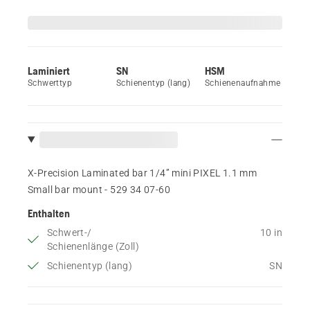
Laminiert
SN
HSM
Schwerttyp
Schienentyp (lang)
Schienenaufnahme
X-Precision Laminated bar 1/4” mini PIXEL 1.1 mm
Small bar mount - 529 34 07‑60
Enthalten
Schwert-/
10 in
Schienenlänge (Zoll)
Schienentyp (lang)
SN