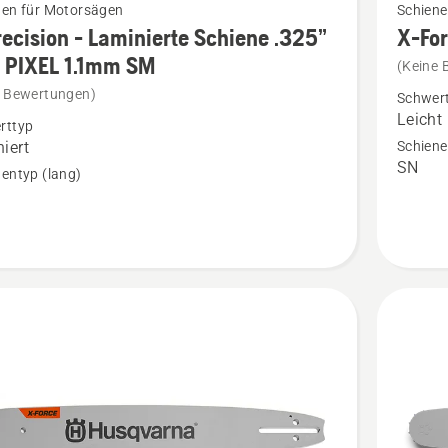
nen für Motorsägen
Schiene
Details
ecision - Laminierte Schiene .325”
X-Fo
zu
 PIXEL 1.1mm SM
(Keine 
X-
e Bewertungen)
Schwer
on
Force
Leicht
rttyp
3/8"mini
iert
Schiene
SN
rte
1.3mm
entyp (lang)
e
SM
anzeige
en