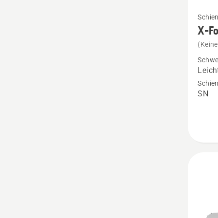
Mehr
Schie
Details
X-Fo
zu
(Kein
X-
Schwe
Force
Leich
Schien
Schien
SN
3/8"
1.5
mm
LM
anzeig