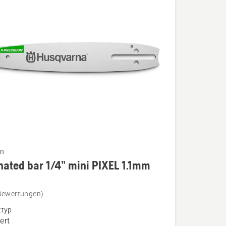
en
ated bar 1/4” mini PIXEL 1.1mm
ed
Bewertungen)
ttyp
ert