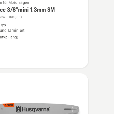
n für Motorsägen
rce 3/8"mini 1.3mm SM
Bewertungen)
ttyp
 und laminiert
ntyp (lang)
n