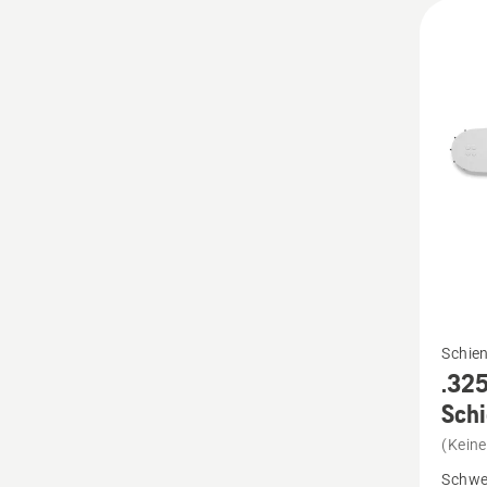
Mehr
Schie
Details
.325
zu
Sch
.325"
(Kein
1,5mm
Schwe