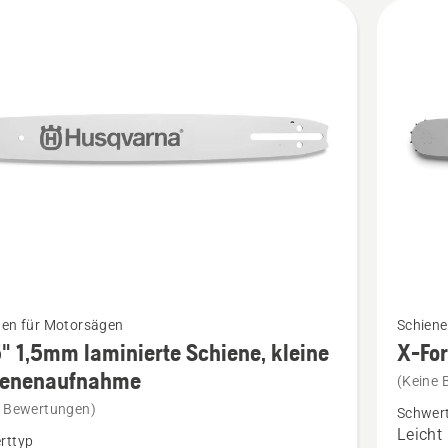
Mehr
nen für Motorsägen
Schiene
Details
" 1,5mm laminierte Schiene, kleine
X-Fo
zu
ienenaufnahme
(Keine 
X-
e Bewertungen)
Schwer
Force
Leicht
rttyp