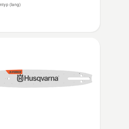
ntyp (lang)
n