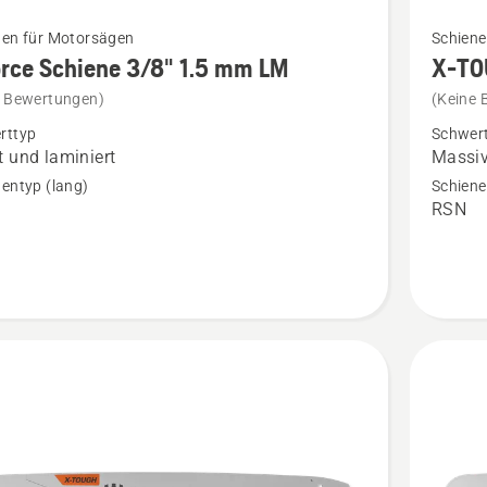
Mehr
nen für Motorsägen
Schien
Details
rce Schiene 3/8" 1.5 mm LM
X-TO
zu
e Bewertungen)
(Keine 
X-
rttyp
Schwer
TOUGH
t und laminiert
Massiv
e
3/8"
entyp (lang)
Schiene
RSN
1.5mm
RSN
SM
anzeige
en