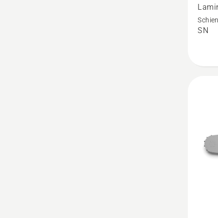
laminie
Lamin
Schiene
Schien
SN
kleine
Schien
anzeig