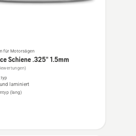
n für Motorsägen
rce Schiene .325" 1.5mm
Bewertungen)
ttyp
 und laminiert
ntyp (lang)
n