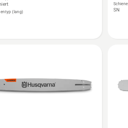
rte
3/8"
iert
Schiene
SN
,
1.5mm
entyp (lang)
SM
enaufnahme
anzeige
en