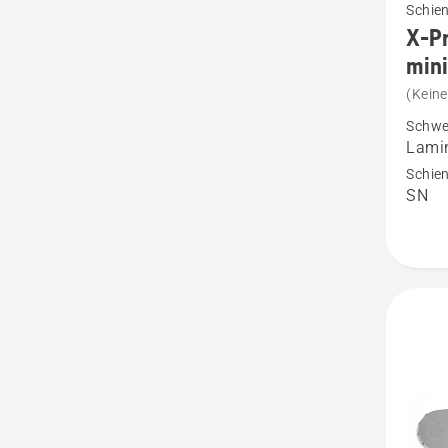
Schie
Details
X-Pr
zu
mini
X-
(Kein
Precisi
Schwe
-
Lamin
Laminie
Schien
SN
Schien
.325”
mini
PIXEL
1.1mm
SM
anzeig