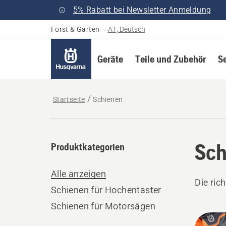
5% Rabatt bei Newsletter Anmeldung
Forst & Garten
–
AT, Deutsch
Geräte
Teile und Zubehör
S
Startseite
Schienen
Sch
Produktkategorien
Alle anzeigen
Die ric
Schienen für Hochentaster
Schienen für Motorsägen
Alle