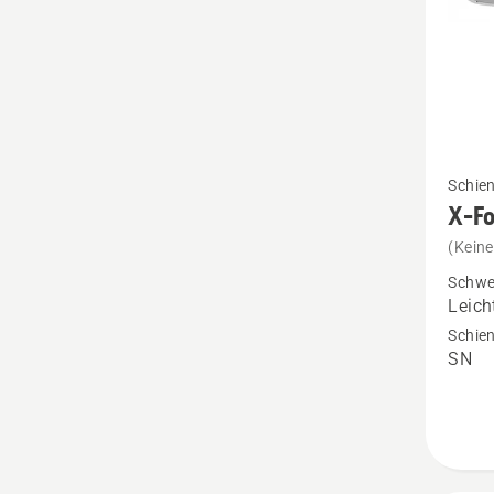
Mehr
Schie
Details
X-F
zu
(Kein
X-
Schwe
Force
Leich
.325"
Schien
SN
1.3mm
PIXEL
SM
anzeig