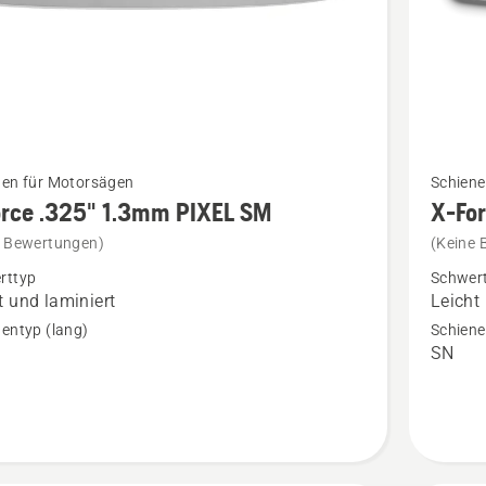
Mehr
nen für Motorsägen
Schiene
Details
orce .325" 1.3mm PIXEL SM
X-Fo
zu
e Bewertungen)
(Keine 
X-
rttyp
Schwer
Force
t und laminiert
Leicht
Schiene
entyp (lang)
Schiene
SN
.325"
1.5mm
anzeige
en