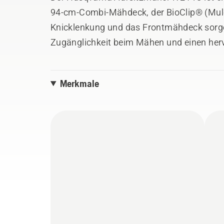
94-cm-Combi-Mähdeck, der BioClip® (Mulc
Knicklenkung und das Frontmähdeck sorge
Zugänglichkeit beim Mähen und einen herv
Arbeitsbereich. Das pedalbetätigte hydrosta
zugänglichen Bedienelemente und die aut
Merkmale
das Mähen komfortabel. Das Mähdeck kann
Wartungsposition gekippt werden, für ein
Dank Anbaugeräten wie Schneepflug, An
kann er Ihren Garten das ganze Jahr über 