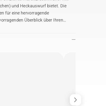
hen) und Heckauswurf bietet. Die
n für eine hervorragende
orragenden Überblick über Ihren
tische Getriebe, die leicht
omatische Klingenaktivierung machen
 leicht nach oben in die
e einfache Reinigung nach dem Mähen.
hänger, Moosrechen und Streuwagen
pflegen.