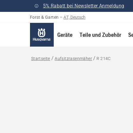
5% Rabatt bei Newsletter Anmeldung
Forst & Garten
–
AT, Deutsch
Geräte
Teile und Zubehör
S
Startseite
Aufsitzrasenmäher
R 214C