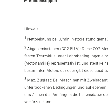
Kundensupport
Hinweis:
1
Nettoleistung bei U/min
:
Nettoleistung gemä
2
Abgasemissionen (CO2 EU V)
:
Diese CO2-Mes
festen Testzyklus unter Laborbedingungen eine
(Motorfamilie) repräsentativ ist, und stellt kein
bestimmten Motors dar oder gibt diese ausdrüc
3
Max. Zuglast
:
Bei Maschinen mit Zweiradantr
unter trockenen Bedingungen und auf ebenem U
das Ziehen des Anhängers die Lebensdauer des
verkürzen kann.