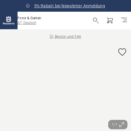
5% Rabatt bei Newsletter Anmeldung
Forst & Garten
AT, Deutsch
Öl, Benzin und Fett
1/1