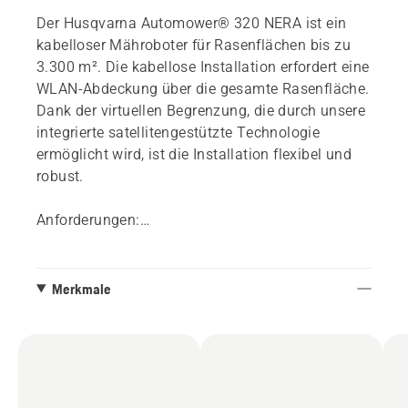
Der Husqvarna Automower® 320 NERA ist ein
kabelloser Mähroboter für Rasenflächen bis zu
3.300 m². Die kabellose Installation erfordert eine
WLAN-Abdeckung über die gesamte Rasenfläche.
Dank der virtuellen Begrenzung, die durch unsere
integrierte satellitengestützte Technologie
ermöglicht wird, ist die Installation flexibel und
robust.
Anforderungen:
- WLAN-Abdeckung über die gesamte
Rasenfläche ist erforderlich. Die WLAN-
Abdeckung lässt sich leicht überprüfen, und es
Merkmale
gibt eine Vielzahl von Optionen, um dieses
Problem zu beheben, wenn Ihre Abdeckung nicht
ausreichend ist.
- Die Automower® Connect App. Kostenlos im
AppStore und bei Google Play erhältlich.