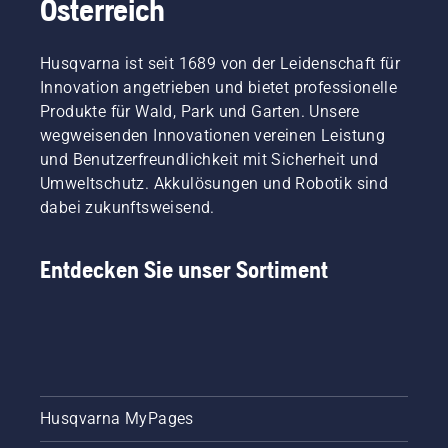
Österreich
weich
benötigt,
über
versorgen.
Garten
ist? Der
sparen
Satellitentech
beheimatet –
Sportrasen-
Sie viel
oder die
und die,
Experte
Zeit und
Husqvarna ist seit 1689 von der Leidenschaft für
Installation
die nur
Simeon
Geld und
mit
Innovation angetrieben und bietet professionelle
ab und
Liljenberg
vermeiden
physischen
Produkte für Wald, Park und Garten. Unsere
zu
gibt
Probleme,
Begrenzungsk
wegweisenden Innovationen vereinen Leistung
vorbeischauen.
einige
die zu
und Benutzerfreundlichkeit mit Sicherheit und
Wir
grundlegende
noch
haben
Tipps
kostspieliger
Umweltschutz. Akkulösungen und Robotik sind
die
und
und
dabei zukunftsweisend.
BioLife-
erzählt
zeitaufwändi
Initiative
uns, wie
zusätzlichen
ins
Plätze
Arbeiten
Entdecken Sie unser Sortiment
Leben
auf der
führen
gerufen,
ganzen
können.
um den
Welt
Die
Garten
gemessen
Frage
als
werden,
ist:
wichtigen
um für
Bewässern
Aspekt
Meisterschaftsspiele
wir im
Husqvarna MyPages
bei der
zugelassen
Allgemeinen
Unterstützung
zu
zu viel?