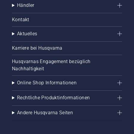
der
werden.
Händler
Artenvielfalt
in Ihrer
Kontakt
Umgebung
zu
fördern.
Aktuelles
Wir
haben
Karriere bei Husqvarna
uns
außerdem
Husqvarnas Engagement bezüglich
dazu
Nachhaltigkeit
verpflichtet,
dass
durch
Online Shop Informationen
unsere
Geräte
Rechtliche Produktinformationen
keine
Kleintiere
verletzt
Andere Husqvarna Seiten
werden.