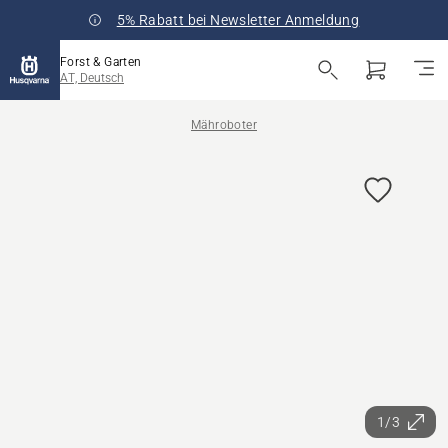
5% Rabatt bei Newsletter Anmeldung
Forst & Garten
AT, Deutsch
Mähroboter
1/3