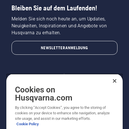
Bleiben Sie auf dem Laufenden!
Melden Sie sich noch heute an, um Updates,
Neuigkeiten, Inspirationen und Angebote von
Husqvarna zu erhalten.
NEWSLETTERANMELDUNG
Cookies on
Husqvarna.com
By clicking “Accept Cookies”, you agree to the storing of
© Husqvarna AB (publ). Alle Rechte vorbehalten.
cookies on your device to enhance site navigation, analyze
Preisänderungen, Irrtümer, Text- und Satzfehler sind
site usage, and assist in our marketing efforts.
vorbehalten. Bei den Preisangaben handelt es sich um
Cookie Policy
unverbindliche Preisempfehlungen in Euro inkl. der