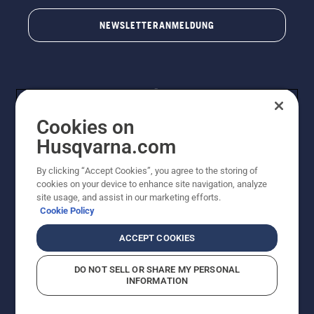
NEWSLETTERANMELDUNG
Cookies on
Husqvarna.com
By clicking “Accept Cookies”, you agree to the storing of
© Husqvarna AB (publ). Alle Rechte vorbehalten.
cookies on your device to enhance site navigation, analyze
Preisänderungen, Irrtümer, Text- und Satzfehler sind
site usage, and assist in our marketing efforts.
vorbehalten. Bei den Preisangaben handelt es sich um
Cookie Policy
unverbindliche Preisempfehlungen in Euro inkl. der
gesetzlichen Mehrwertsteuer. Alle Preise sind
ACCEPT COOKIES
unverbindliche Preisempfehlungen (inkl. MwSt), es sei
denn sie sind für den direkten Kauf verfügbar.
DO NOT SELL OR SHARE MY PERSONAL
Cookie-Richtlinie
Nutzungsbedingungen
AGBs
INFORMATION
Datenschutzerklärung
Impressum
Vermutete Verstöße melden