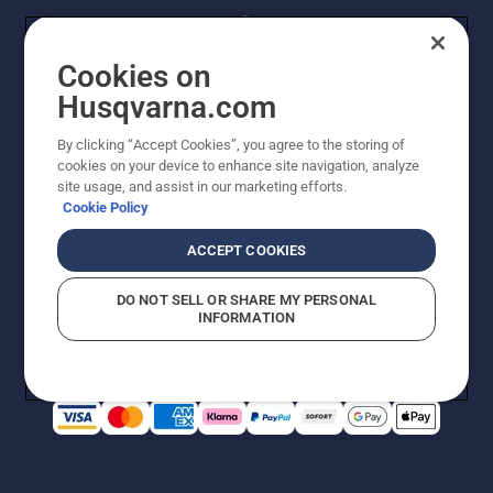
Cookies on
Husqvarna.com
By clicking “Accept Cookies”, you agree to the storing of
© Husqvarna AB (publ). Alle Rechte vorbehalten.
cookies on your device to enhance site navigation, analyze
Preisänderungen, Irrtümer, Text- und Satzfehler sind
site usage, and assist in our marketing efforts.
vorbehalten. Bei den Preisangaben handelt es sich um
Cookie Policy
unverbindliche Preisempfehlungen in Euro inkl. der
gesetzlichen Mehrwertsteuer. Alle Preise sind
ACCEPT COOKIES
unverbindliche Preisempfehlungen (inkl. MwSt), es sei
denn sie sind für den direkten Kauf verfügbar.
DO NOT SELL OR SHARE MY PERSONAL
Cookie-Richtlinie
Nutzungsbedingungen
AGBs
INFORMATION
Datenschutzerklärung
Impressum
Vermutete Verstöße melden