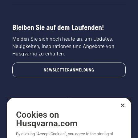
Bleiben Sie auf dem Laufenden!
Melden Sie sich noch heute an, um Updates,
Neuigkeiten, Inspirationen und Angebote von
Husqvarna zu erhalten.
NEWSLETTERANMELDUNG
Cookies on
Husqvarna.com
By clicking “Accept Cookies”, you agree to the storing of
© Husqvarna AB (publ). Alle Rechte vorbehalten.