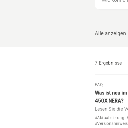
können
wir
helfen?
Alle anzeigen
7 Ergebnisse
FAQ
Was ist neu i
450X NERA?
Lesen Sie die 
320 NERA, 430
#Aktualisierung
#Versionshinweis