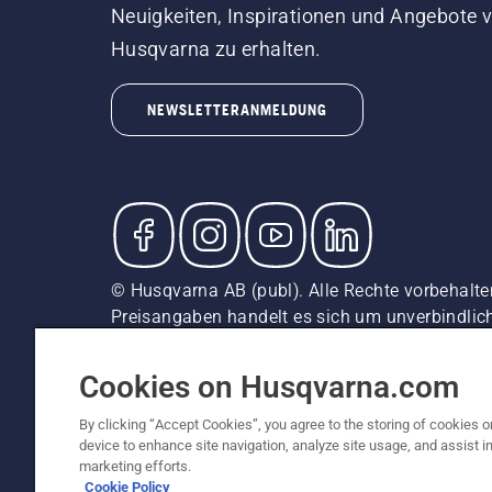
Neuigkeiten, Inspirationen und Angebote 
Husqvarna zu erhalten.
NEWSLETTERANMELDUNG
© Husqvarna AB (publ). Alle Rechte vorbehalten
Preisangaben handelt es sich um unverbindliche
unverbindliche Preisempfehlungen (inkl. MwSt),
Cookie-Richtlinie
Nutzungsbedingungen
AGBs
Date
Cookies on Husqvarna.com
By clicking “Accept Cookies”, you agree to the storing of cookies o
device to enhance site navigation, analyze site usage, and assist in
marketing efforts.
Cookie Policy