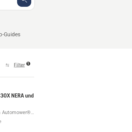
o-Guides
1
Filter
 430X NERA und
rna Automower®
e