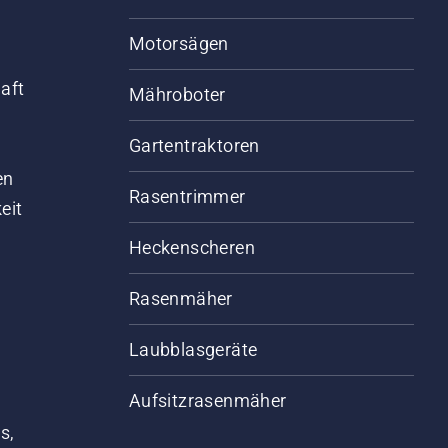
Motorsägen
aft
Mähroboter
Gartentraktoren
d
en
Rasentrimmer
eit
Heckenscheren
Rasenmäher
Laubblasgeräte
Aufsitzrasenmäher
s,