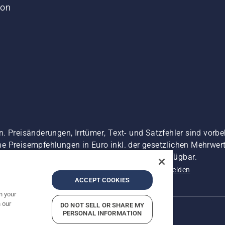
von
. Preisänderungen, Irrtümer, Text- und Satzfehler sind vorbe
 Preisempfehlungen in Euro inkl. der gesetzlichen Mehrwerts
 es sei denn sie sind für den direkten Kauf verfügbar.
nschutzerklärung
Impressum
Vermutete Verstöße melden
ACCEPT COOKIES
n your
 our
DO NOT SELL OR SHARE MY
PERSONAL INFORMATION