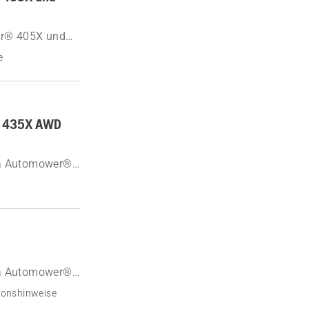
er® 405X und
e
er 435X AWD
rna Automower®
rna Automower®
ionshinweise