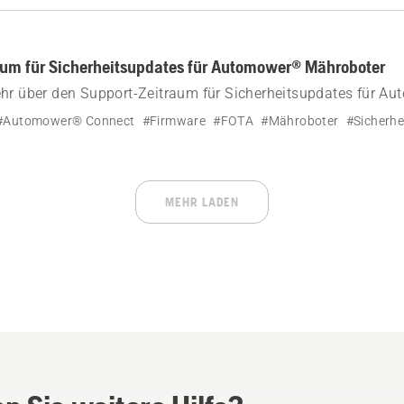
aum für Sicherheitsupdates für Automower® Mähroboter
ehr über den Support-Zeitraum für Sicherheitsupdates für A
 FOTA (Firmware Over the Air) unterstützen
#Automower® Connect
#Firmware
#FOTA
#Mähroboter
#Sicherhe
MEHR LADEN