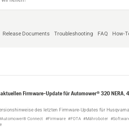
Release Documents
Troubleshooting
FAQ
How-T
m aktuellen Firmware-Update für Automower® 320 NERA,
Versionshinweise des letzten Firmware-Updates für Husqva
X NERA und 450X NERA.
#Automower® Connect
#Firmware
#FOTA
#Mähroboter
#Softwar
e