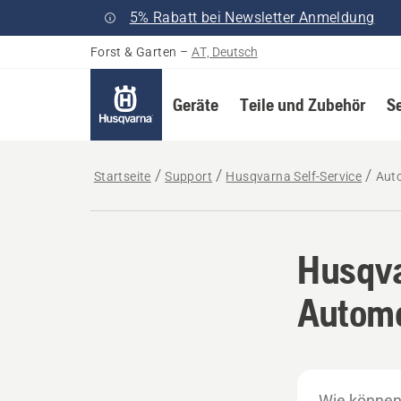
5% Rabatt bei Newsletter Anmeldung
Forst & Garten
–
AT, Deutsch
Geräte
Teile und Zubehör
S
Startseite
Support
Husqvarna Self-Service
Aut
Husqva
Autom
Wie