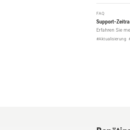
FAQ
Support-Zeitr
Erfahren Sie m
Mähroboter, die
#Aktualisierung