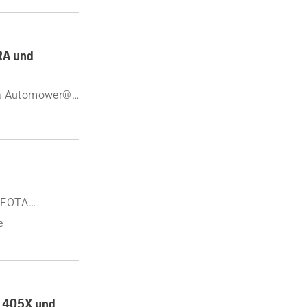
RA und
rna Automower®
t FOTA
e
r 405X und