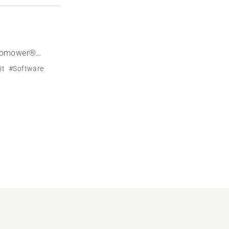
utomower®
it
#Software