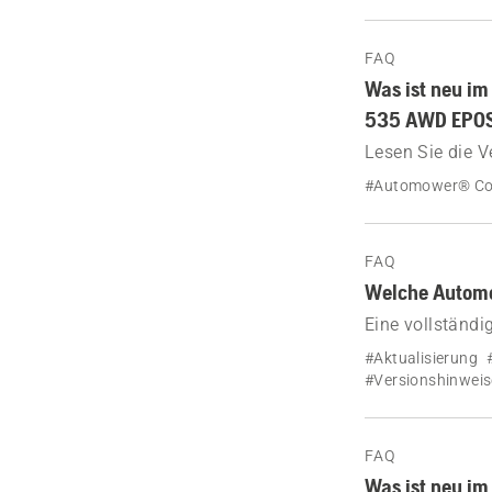
FAQ
Was ist neu i
535 AWD EPO
Lesen Sie die 
435X AWD NER
#Automower® Co
FAQ
Welche Automo
Eine vollständ
(Firmware Over 
#Aktualisierung
#Versionshinweis
FAQ
Was ist neu i