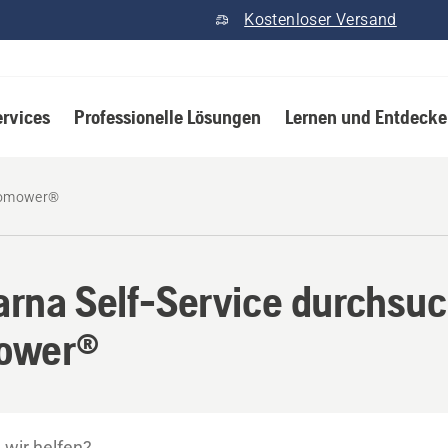
Kostenloser Versand
ervices
Professionelle Lösungen
Lernen und Entdeck
omower®
rna Self-Service durchsuc
ower®