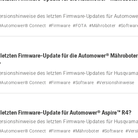
Versionshinweise des letzten Firmware-Updates für Automow
#Automower® Connect
#Firmware
#FOTA
#Mähroboter
#Softwar
m letzten Firmware-Update für die Automower® Mährobot
?
Versionshinweise des letzten Firmware-Updates für Husqva
 535 AWD.
#Automower® Connect
#Firmware
#Software
#Versionshinweise
m letzten Firmware-Update für Automower® Aspire™ R4?
Versionshinweise des letzten Firmware-Updates für Husqva
#Automower® Connect
#Firmware
#Mähroboter
#Software
#Vers