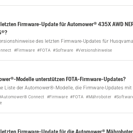
m letzten Firmware-Update für Automower® 435X AWD NE
S®?
Versionshinweise des letzten Firmware-Updates für Husqva
A und 535 AWD EPOS®.
nnect
#Firmware
#FOTA
#Software
#Versionshinweise
wer®-Modelle unterstützen FOTA-Firmware-Updates?
ige Liste der Automower®-Modelle, die Firmware-Updates mi
The Air) unterstützen.
#Automower® Connect
#Firmware
#FOTA
#Mähroboter
#Softwar
e
m letzten Firmware-Update für die Automower® Mährobote