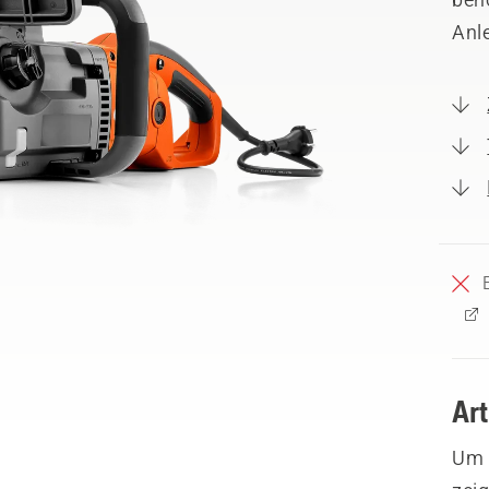
Anl
Ar
Um I