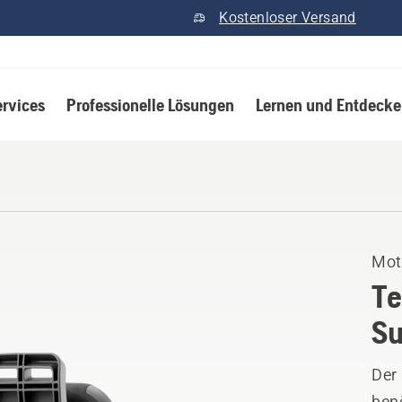
Kostenloser Versand
ervices
Professionelle Lösungen
Lernen und Entdeck
Mot
Te
Su
Der
benö