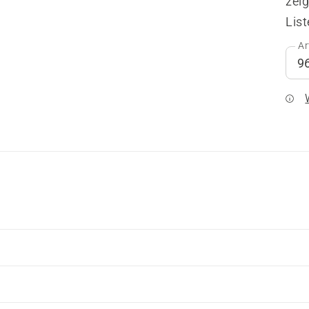
zeig
List
Ar