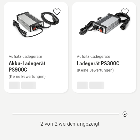
Alle
Produkte
Mehr
Mehr
Aufsitz-Ladegeräte
Aufsitz-Ladegeräte
Details
Details
Akku-Ladegerät
Ladegerät PS300C
zu
zu
PS900C
(Keine Bewertungen)
Akku-
Ladegerät
(Keine Bewertungen)
Ladegerät
PS300C
PS900C
anzeigen
anzeigen
2 von 2 werden angezeigt