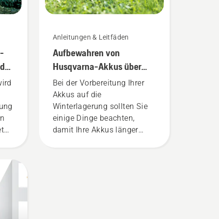
Anleitungen & Leitfäden
-
Aufbewahren von
nd
Husqvarna-Akkus über
den Winter
wird
Bei der Vorbereitung Ihrer
Akkus auf die
dung
Winterlagerung sollten Sie
en
einige Dinge beachten,
t
damit Ihre Akkus länger
halten.
ekt
k
ren
t
nd