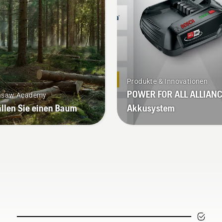
cken Sie einfach auf die
können.
te am Akku-Trimmer, um
 savE-Modus ein- oder
zuschalten.
Produkte & Innovationen
POWER FOR ALL ALLIANC
nsaw Academy
ällen Sie einen Baum
Akkusystem