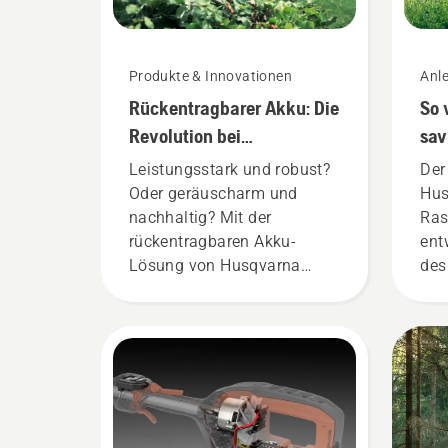
Produkte & Innovationen
Anle
Rückentragbarer Akku: Die
So 
Revolution bei
sav
akkubetriebenen
Ak
Leistungsstark und robust?
Der
Handgeräten
Oder geräuscharm und
Hus
nachhaltig? Mit der
Ras
rückentragbaren Akku-
ent
Lösung von Husqvarna
des
entfällt diese Entscheidung.
Vol
„Für die akkubetriebenen
gle
Geräte ist das der Beginn
Dre
einer neuen Ära“, so Johan
dam
Svennung, Produktmanager
Akk
im Bereich Elektro- und
Sch
akkubetriebene Handgeräte
Gra