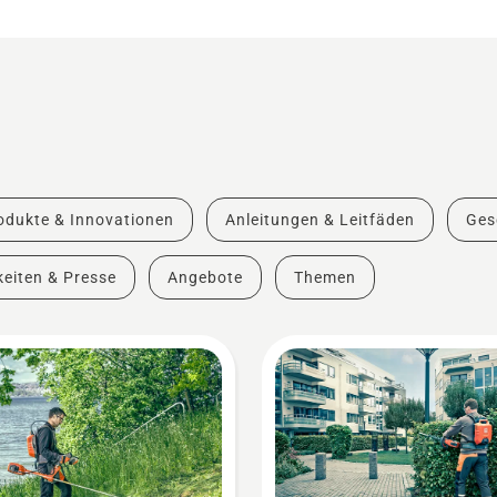
odukte & Innovationen
Anleitungen & Leitfäden
Ges
eiten & Presse
Angebote
Themen