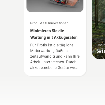
bei Husqvarna.
Drü
Tas
den
aus
Produkte & Innovationen
Minimieren Sie die
Wartung mit Akkugeräten
Für Profis ist die tägliche
Chai
So f
Motorwartung äußerst
zeitaufwändig und kann Ihre
Arbeit unterbrechen. Durch
akkubetriebene Geräte wird
dieser Aufwand erheblich
reduziert.