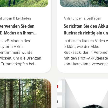
itungen & Leitfäden
Anleitungen & Leitfäden
verwenden Sie den
So richten Sie den Akku
E-Modus an Ihrem
Rucksack richtig ein u
ku-Rasentrimmer
passen ihn an
 savE-Modus des
In diesem kurzen Video 
qvarna Akku-
erklärt, wie der Akku-
entrimmers wurde
Rucksack, der in Verbin
wickelt, um die Drehzahl
mit den Profi-Akkugerät
 Trimmerkopfes bei
von Husqvarna verwende
lgas zu senken und
wird, eingerichtet und
ichzeitig das
eingestellt wird. Ein korr
hmoment zu erhalten,
sitzender Akku-Rucksac
it der Benutzer die
sorgt für einen bequeme
ulaufzeit beim
Sitz und beugt Müdigkei
neiden von leichtem
vor, sodass Sie länger u
s verlängern kann.
ohne Pausen arbeiten