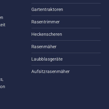
Gartentraktoren
d
en
Rasentrimmer
eit
Heckenscheren
Rasenmäher
Laubblasgeräte
Aufsitzrasenmäher
s,
von