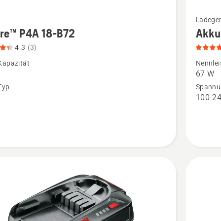
Mehr
Ladege
Details
ire™ P4A 18-B72
Akku
zu
4.3
(3)
™
Akku-
Kapazität
Nennlei
Ladeger
67 W
40-
Typ
Spannu
n
100-24
C80
n,
anzeigen
tbewertung
Produkt
5
von
5