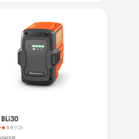
 BLi30
5.0
(12)
pazität