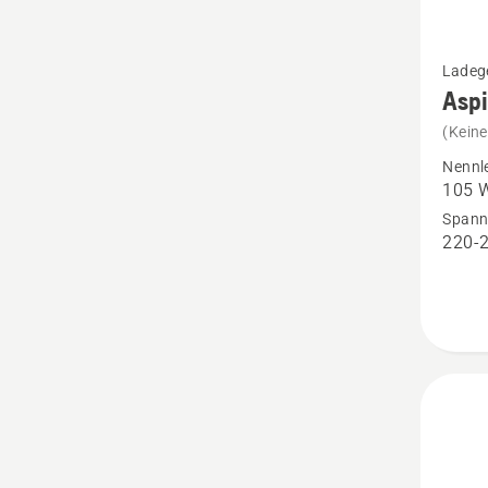
Mehr
Ladeg
Details
Asp
zu
(Kein
Aspire
Nennl
P4A
105 
18-
Span
220-
C100
anzeig