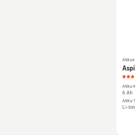
Mehr
Akkus
Details
Asp
zu
Aspire
Akku-
P4A
6 Ah
18-
Akku-
Li-Io
B108
anzeige
Produk
5