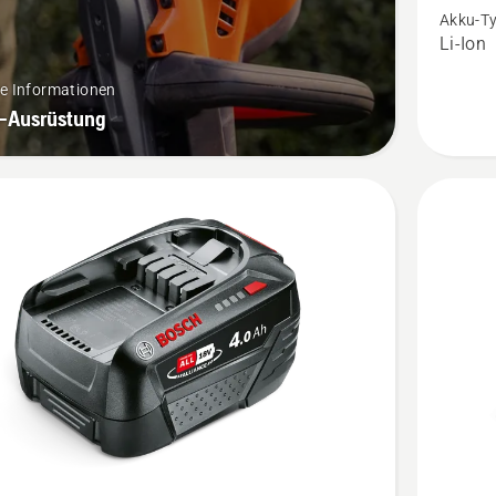
18-
Akku-T
Li-Ion
B45
anzeige
re Informationen
-Ausrüstung