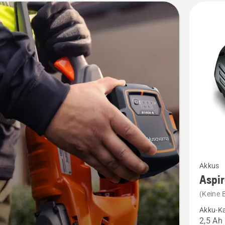
kte
Mehr
Akkus
Details
Aspi
zu
(Keine 
Aspire™
Akku-Ka
P4A
2,5 Ah