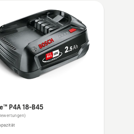
re™ P4A 18-B45
Bewertungen)
pazität