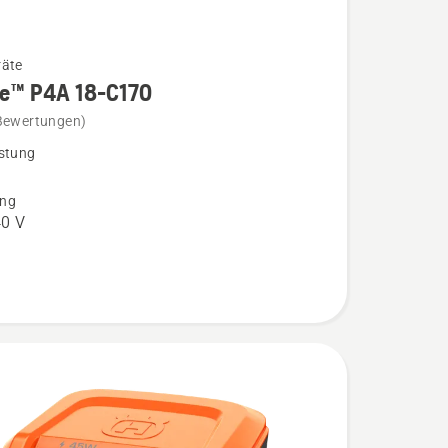
räte
re™ P4A 18-C170
Bewertungen)
stung
ng
0 V
n