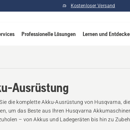
Kostenloser Versand
ervices
Professionelle Lösungen
Lernen und Entdeck
u-Ausrüstung
Sie die komplette Akku-Ausrüstung von Husqvarna, die
gen, um das Beste aus Ihren Husqvarna Akkumaschine
uholen – von Akkus und Ladegeräten bis hin zu Zubeh
nsportkisten