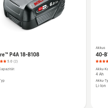
Mehr
Akkus
Details
ire™ P4A 18-B108
40-B
zu
5.0
(2)
™
40-
Kapazität
Akku-Ka
B140
4 Ah
anzeigen
Typ
Akku-T
n
Li-Ion
Produkt
n,
4.8
tbewertung
von
5