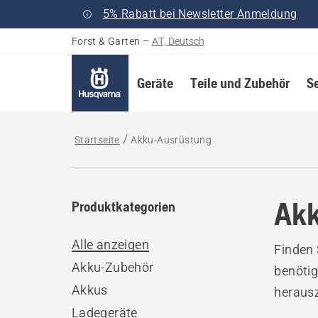
5% Rabatt bei Newsletter Anmeldung
Forst & Garten
–
AT, Deutsch
Geräte
Teile und Zubehör
S
Startseite
Akku-Ausrüstung
Akk
Produktkategorien
Alle anzeigen
Finden 
Akku-Zubehör
benöti
Akkus
herausz
Ladegeräte
und Tra