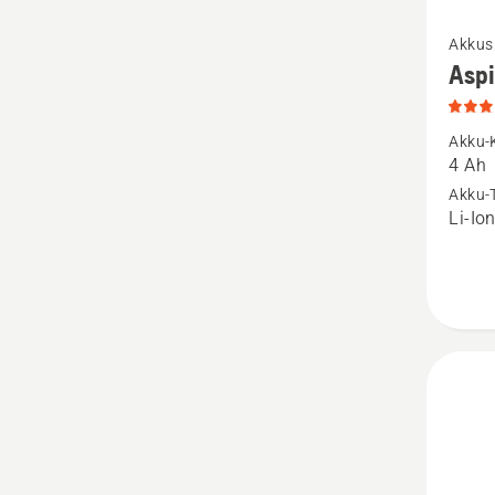
Mehr
Akkus
Details
Asp
zu
Aspire
Akku-
P4A
4 Ah
18-
Akku-
Li-Io
B72
anzeige
Produk
4.3
von
5