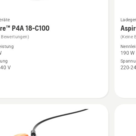
Mehr
eräte
Ladege
Details
ire™ P4A 18-C100
Aspi
zu
e Bewertungen)
(Keine 
™
Aspire™
eistung
Nennlei
P4A
W
190 W
18-
nung
Spannu
240 V
220-24
C170
en
anzeige