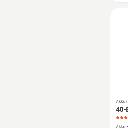
von
5
Mehr
Akkus
Details
40-
zu
40-
Akku-