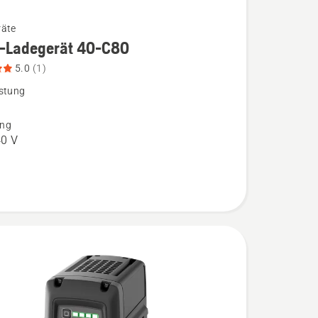
räte
-Ladegerät 40-C80
5.0
(1)
stung
ät
ng
0 V
,
bewertung