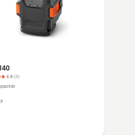
140
4.8
(5)
pazität
,
yp
bewertung