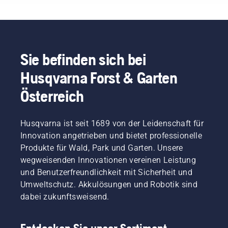
unterbrechen.
Benutzer
Rucksack
Johan
Durch
die
sorgt für
Svennung,
akkubetriebene
Akkulaufzeit
einen
Produktmana
Geräte
beim
bequemeren
im
wird
Schneiden
Sitz und
Bereich
dieser
von
beugt
Elektro-
Sie befinden sich bei
Aufwand
leichtem
Müdigkeit
und
Husqvarna Forst & Garten
erheblich
Gras
vor,
akkubetriebe
reduziert.
verlängern
sodass
Handgeräte
Österreich
kann.
Sie
bei
Drücken
länger
Husqvarna.
Sie
und
Husqvarna ist seit 1689 von der Leidenschaft für
einfach
ohne
Innovation angetrieben und bietet professionelle
auf die
Pausen
Taste
arbeiten
Produkte für Wald, Park und Garten. Unsere
am
können.
wegweisenden Innovationen vereinen Leistung
Akku-
und Benutzerfreundlichkeit mit Sicherheit und
Trimmer,
Umweltschutz. Akkulösungen und Robotik sind
um den
dabei zukunftsweisend.
savE-
Modus
ein- oder
auszuschalten.