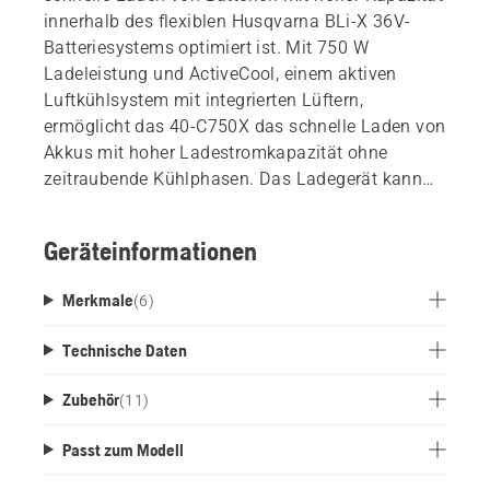
innerhalb des flexiblen Husqvarna BLi-X 36V-
Batteriesystems optimiert ist. Mit 750 W
Ladeleistung und ActiveCool, einem aktiven
Luftkühlsystem mit integrierten Lüftern,
ermöglicht das 40-C750X das schnelle Laden von
Akkus mit hoher Ladestromkapazität ohne
zeitraubende Kühlphasen. Das Ladegerät kann
entweder auf einen Tisch oder ein Regal gestellt
oder mit einer als Zubehör erhältlichen
Geräteinformationen
Wandhalterung einfach an der Wand befestigt
werden.
Merkmale
(
6
)
Technische Daten
Zubehör
(
11
)
Passt zum Modell