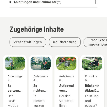
Anleitungen und Dokumente
(
2
)
Zugehörige Inhalte
Produkte 
Veranstaltungen
Kaufberatung
Innovation
Anleitungen
Anleitungen
Anleitungen
Produkte
&
&
&
&
Leitfäden
Leitfäden
Leitfäden
Innovationen
So
So
Aufbewahren
Rückentragba
verwenden
richten
von
Akku: Die
Sie den
Sie den
Husqvarna-
Revolution
Der
In
Bei der
Leistungsstar
savE-
Akku-
Akkus
bei
savE-
diesem
Vorbereitung
und
Modus
Rucksack
über den
akkubetriebe
Modus
kurzen
Ihrer
robust?