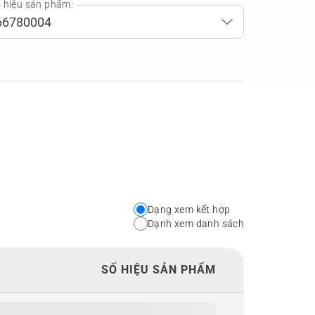
 hiệu sản phẩm:
Dạng xem kết hợp
Choose
Dạnh xem danh sách
your
preferred
SỐ HIỆU SẢN PHẨM
view
type