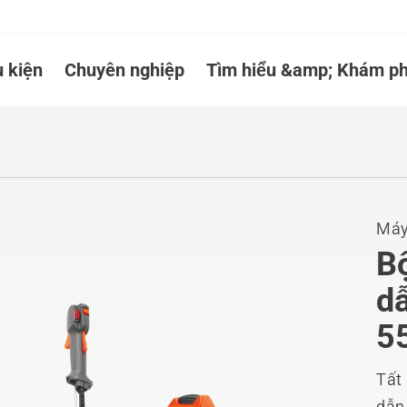
 kiện
Chuyên nghiệp
Tìm hiểu &amp; Khám ph
Máy
B
dẫ
5
Tất
dẫn,