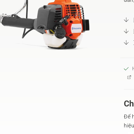
Ch
Để h
hiệ