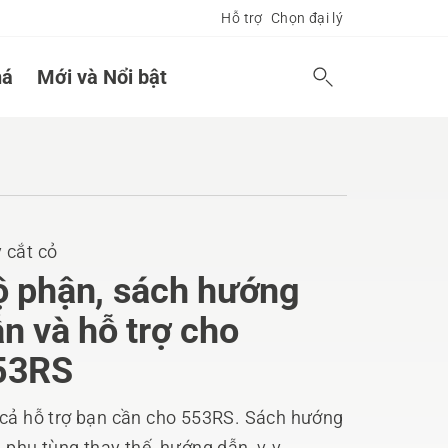
Hỗ trợ
Chọn đại lý
á
Mới và Nổi bật
 cắt cỏ
ộ phận, sách hướng
n và hỗ trợ cho
53RS
 cả hỗ trợ bạn cần cho 553RS. Sách hướng
 phụ tùng thay thế, hướng dẫn, v.v.