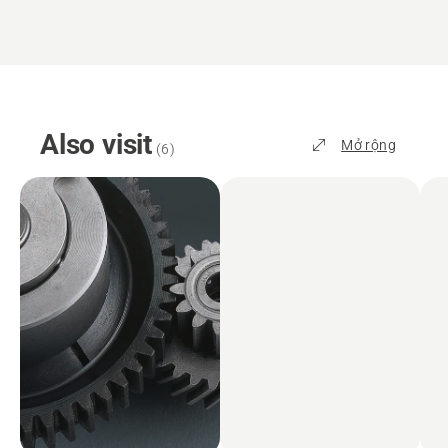
Also visit
Mở rộng
(
6
)