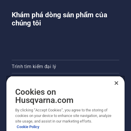
Khám phá dòng sản phẩm của
chúng tôi
Trình tìm kiếm đại lý
Liên hệ
Cookies on
Phòng họp báo
Husqvarna.com
Trang web Husqvarna khác
By clicking “Accept Cookies”, you agree to the storing of
cookies on your device to enhance site navigation, analyze
site usage, and assist in our marketing efforts.
Cookie Policy