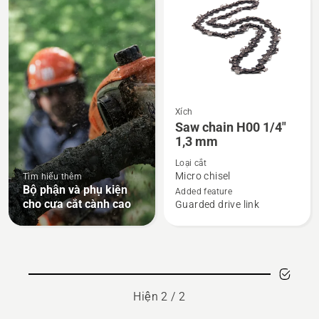
products
Xích
Xem
Saw chain H00 1/4"
thêm
1,3 mm
chi
Loại cắt
tiết
Micro chisel
Tìm hiểu thêm
về
Bộ phận và phụ kiện
Added feature
Saw
cho cưa cắt cành cao
Guarded drive link
chain
H00
1/4"
1,3
mm
Hiện 2 / 2