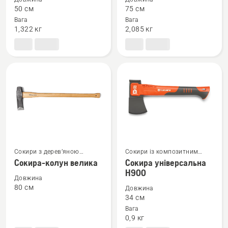
деталей
деталей
50 см
75 см
про
про
Вага
Вага
Сокира-
Сокира-
1,322 кг
2,085 кг
колун
колун
мала
середня
Сокири з дерев’яною
Сокири із композитним
Переглянути
Переглянути
ручкою
руків’ям
Сокира-колун велика
Сокира універсальна
більше
більше
Н900
Довжина
деталей
деталей
80 см
Довжина
про
про
34 см
Сокира-
Сокира
Вага
0,9 кг
колун
універсальна