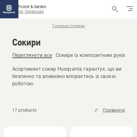
Forest & Garden
UA, Українська
Головна сторінка
Сокири
Переглянути все
Сокири із композитним руків’ям
Асортимент сокир Husqvarna гарантує, що ви
безпечно та впевнено впораєтесь зі своєю
роботою.
17 products
Порівняти
Всі