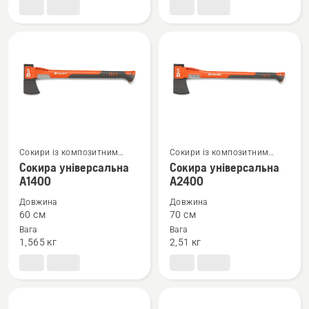
велика
Н900
Сокири із композитним
Сокири із композитним
Переглянути
Переглянути
руків’ям
руків’ям
Сокира універсальна
Сокира універсальна
більше
більше
А1400
А2400
деталей
деталей
Довжина
Довжина
про
про
60 см
70 см
Сокира
Сокира
Вага
Вага
1,565 кг
2,51 кг
універсальна
універсальна
А1400
А2400