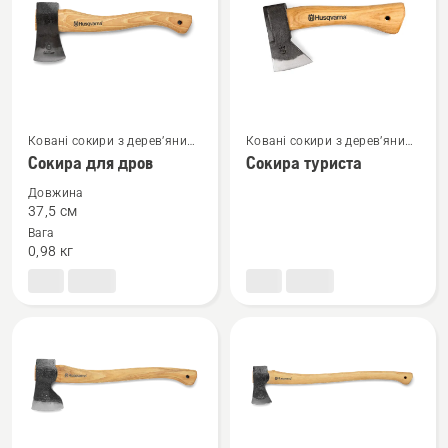
вироби
Ковані сокири з дерев’яним
Ковані сокири з дерев’яним
Переглянути
Переглянути
руків’ям
руків’ям
Сокира для дров
Сокира туриста
більше
більше
деталей
деталей
Довжина
37,5 см
про
про
Вага
Сокира
Сокира
0,98 кг
для
туриста
дров