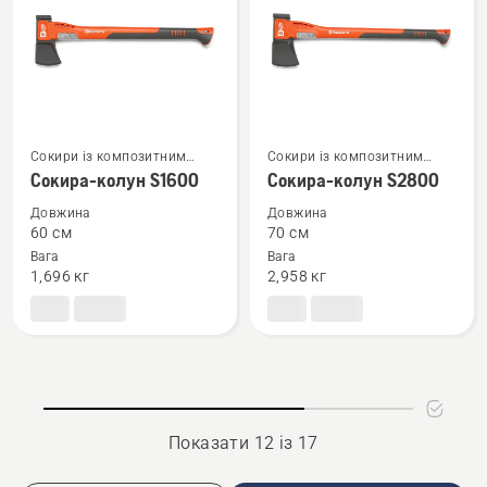
Сокири із композитним
Сокири із композитним
Переглянути
Переглянути
руків’ям
руків’ям
Сокира-колун S1600
Сокира-колун S2800
більше
більше
деталей
деталей
Довжина
Довжина
60 см
70 см
про
про
Вага
Вага
Сокира-
Сокира-
1,696 кг
2,958 кг
колун
колун
S1600
S2800
Показати 12 із 17