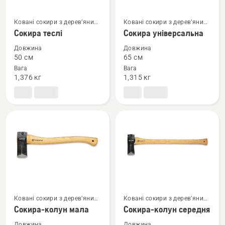
Ковані сокири з дерев’яним
Ковані сокири з дерев’яним
Переглянути
Переглянути
руків’ям
руків’ям
Сокира теслі
Сокира універсальна
більше
більше
деталей
деталей
Довжина
Довжина
50 см
65 см
про
про
Вага
Вага
Сокира
Сокира
1,376 кг
1,315 кг
теслі
універсальна
Ковані сокири з дерев’яним
Ковані сокири з дерев’яним
Переглянути
Переглянути
руків’ям
руків’ям
Сокира-колун мала
Сокира-колун середня
більше
більше
Довжина
Довжина