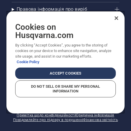
Правова інформація про виріб
Інші сайти Husqvarna
Cookies on
Husqvarna.com
Рекомендовані інтернет-магазини
By clicking “Accept Cookies”, you agree to the storing of
cookies on your device to enhance site navigation, analyze
site usage, and assist in our marketing efforts.
Cookie Policy
ACCEPT COOKIES
DO NOT SELL OR SHARE MY PERSONAL
INFORMATION
© Husqvarna AB (publ). Усі права захищено.
Зазначено рекомендовані роздрібні ціни.
Політика щодо файлів cookie
Умови використання
Примітка щодо конфіденційності
Юридична інформація
Повідомляйте про підозру в порушенні
Фінансова звітність