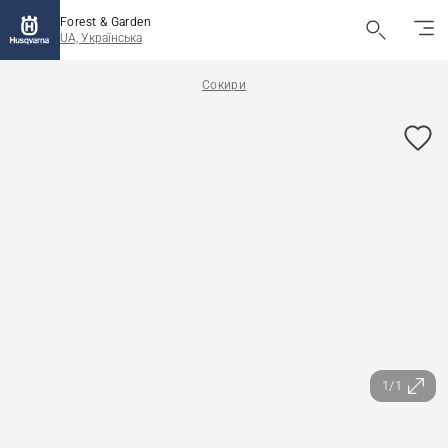
Forest & Garden
UA, Українська
Сокири
1/1