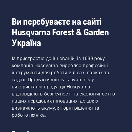
господарства,
одних із
найкращих
у своїх
Ви перебуваєте на сайті
країнах.
Husqvarna Forest & Garden
Це –
наша
Україна
команда H-
team.
Вони –
Із пристрастю до інновацій, із 1689 року
найвимогливіші
користувачі.
компанія Husqvarna виробляє професійні
інструменти для роботи в лісах, парках та
садах. Продуктивність і зручність у
використанні продукції Husqvarna
відповідають безпечності та екологічності в
наших передових інноваціях, де шлях
визначають акумуляторні рішення та
робототехніка.