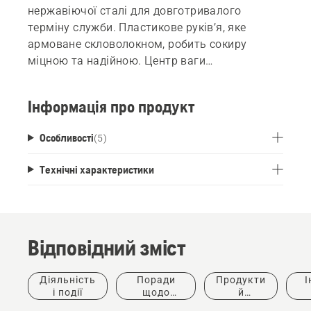
нержавіючої сталі для довготривалого
терміну служби. Пластикове руків’я, яке
армоване скловолокном, робить сокиру
міцною та надійною. Центр ваги
розташований близько до леза сокири, що
дає ідеальний баланс і розподіл ваги. Обух
Інформація про продукт
сокири може бути використана, як молоток,
але не для металевих поверхонь.
Особливості
(
5
)
Технічні характеристики
Відповідний зміст
Діяльність
Поради
Продукти
І
і події
щодо
й
придбання
інновації
ке