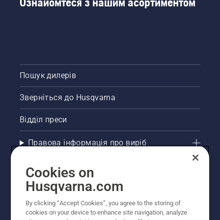
Ознайомтеся з нашим асортиментом
Пошук дилерів
Зверніться до Husqvarna
Відділ преси
Правова інформація про виріб
Інші сайти Husqvarna
Cookies on
Husqvarna.com
Рекомендовані інтернет-магазини
By clicking “Accept Cookies”, you agree to the storing of
cookies on your device to enhance site navigation, analyze