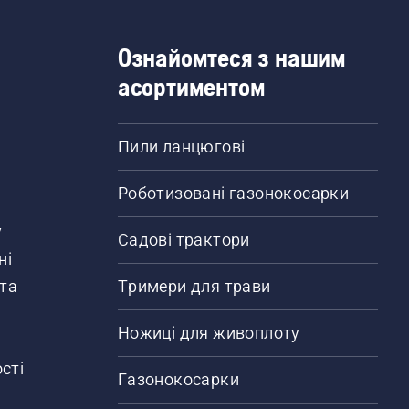
Ознайомтеся з нашим
асортиментом
Пили ланцюгові
Роботизовані газонокосарки
у
Садові трактори
ні
 та
Тримери для трави
Ножиці для живоплоту
сті
Газонокосарки