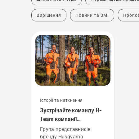
Вирішення
Новини та ЗМІ
Пропоз
Історії та натхнення
Зустрічайте команду H-
Team компанії
Husqvarna – наших
Група представників
найвимогливіших
бренду Husqvarna