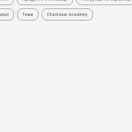
иції
Теми
Chainsaw Academy