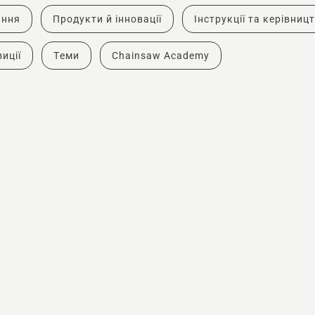
ання
Продукти й інновації
Інструкції та керівниц
иції
Теми
Chainsaw Academy