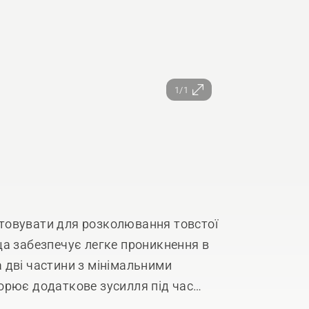
1/1
товувати для розколювання товстої
ща забезпечує легке проникнення в
 дві частини з мінімальними
орює додаткове зусилля під час
 захоплення двома руками.