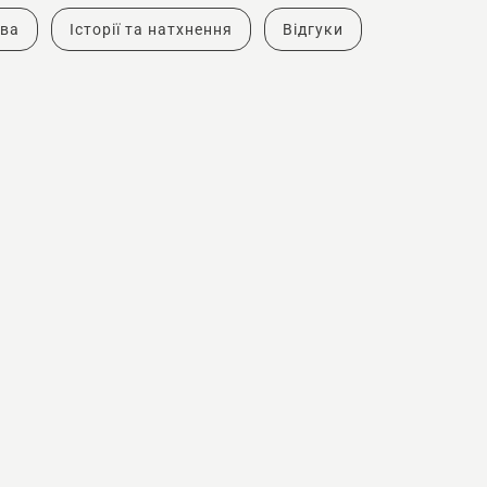
тва
Історії та натхнення
Відгуки