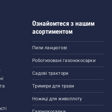
Ознайомтеся з нашим
асортиментом
Пили ланцюгові
Роботизовані газонокосарки
у
Садові трактори
ні
 та
Тримери для трави
Ножиці для живоплоту
сті
Газонокосарки