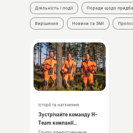
Діяльність і події
Поради щодо придб
Вирішення
Новини та ЗМІ
Пропоз
Історії та натхнення
Зустрічайте команду H-
Team компанії
Husqvarna – наших
Група представників