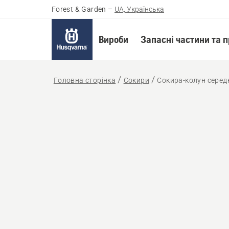
Forest & Garden
–
UA, Українська
Вироби
Запасні частини та 
Головна сторінка
Сокири
Сокира-колун серед