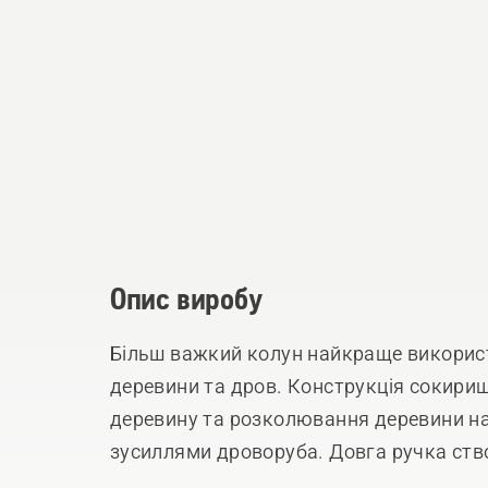
Опис виробу
Більш важкий колун найкраще викорис
деревини та дров. Конструкція сокири
деревину та розколювання деревини на
зусиллями дроворуба. Довга ручка ств
рубання та має достатню довжину для