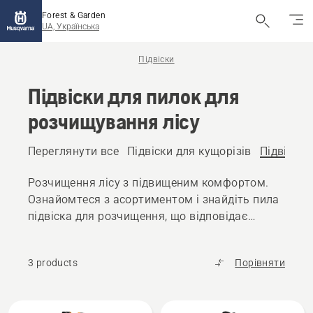
Forest & Garden
UA, Українська
Підвіски
Підвіски для пилок для
розчищування лісу
Переглянути все
Підвіски для кущорізів
Підвіски 
Розчищення лісу з підвищеним комфортом.
Ознайомтеся з асортиментом і знайдіть пила
підвіска для розчищення, що відповідає
вашим потребам.
3 products
Порівняти
Всі