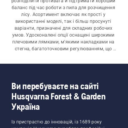
розподілити противага й підтримати хороший 
баланс під час роботи з пила для розчищення 
лісу. Асортимент включає як прості у 
використанні моделі, так і більш просунуті 
варіанти, призначені для складних робочих 
умов. Удосконалені опції оснащені широкими 
плечовими лямками, м'якими накладками на 
стегна, багатоточковим регулюванням, що 
забезпечує підвищений комфорт і покращену 
маневреність під час складних робіт з 
розчищення лісу навіть серед густої 
рослинності.
Ви перебуваєте на сайті
Husqvarna Forest & Garden
Україна
Із пристрастю до інновацій, із 1689 року