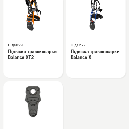
вироби
Переглянути
Переглянути
Підвіски
Підвіски
більше
більше
Підвіска травокосарки
Підвіска травокосарки
деталей
деталей
Balance XT2
Balance X
про
про
Підвіска
Підвіска
травокосарки
травокосарки
Balance
Balance
XT2
X
Переглянути