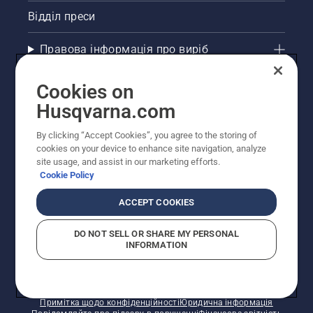
Відділ преси
Правова інформація про виріб
Інші сайти Husqvarna
Cookies on
Husqvarna.com
Рекомендовані інтернет-магазини
By clicking “Accept Cookies”, you agree to the storing of
cookies on your device to enhance site navigation, analyze
site usage, and assist in our marketing efforts.
Cookie Policy
ACCEPT COOKIES
DO NOT SELL OR SHARE MY PERSONAL
INFORMATION
© Husqvarna AB (publ). Усі права захищено.
Зазначено рекомендовані роздрібні ціни.
Політика щодо файлів cookie
Умови використання
Примітка щодо конфіденційності
Юридична інформація