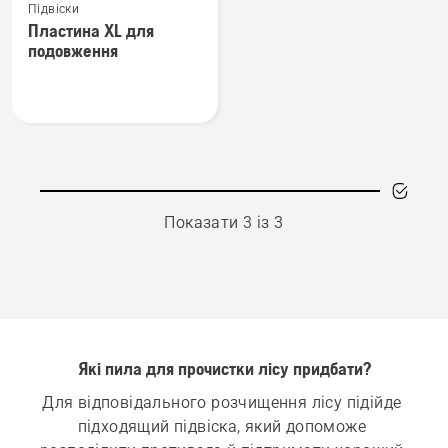
Підвіски
більше
Пластина XL для
деталей
подовження
про
Пластина
XL
для
подовження
Показати 3 із 3
Які пила для прочистки лісу придбати?
Для відповідального розчищення лісу підійде 
підходящий підвіска, який допоможе 