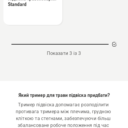
деталей
Standard
про
Підвіска
травокосарки
Standard
Показати 3 із 3
Який тример для трави підвіска придбати?
Тример підвіска допомагає розподілити 
противага тримера між плечима, грудною 
кліткою та стегнами, забезпечуючи більш 
збалансоване робоче положення під час 