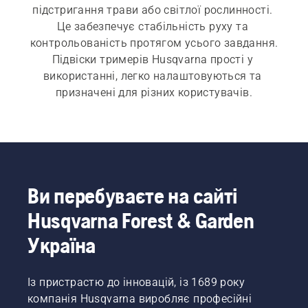
підстригання трави або світлої рослинності. 
Це забезпечує стабільність руху та 
контрольованість протягом усього завдання.
Підвіски тримерів Husqvarna прості у 
використанні, легко налаштовуються та 
призначені для різних користувачів.
Ви перебуваєте на сайті
Husqvarna Forest & Garden
Україна
Із пристрастю до інновацій, із 1689 року
компанія Husqvarna виробляє професійні