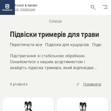
Forest & Garden
UA, Українська
Підвіски
Підвіски тримерів для трави
Переглянути все
Підвіски для кущорізів
Підвіски 
Підстригання зі стабільною обробкою.
Ознайомтеся з нашим асортиментом і
знайдіть підвіска тримера, який відповідає
вашим потребам.
3 products
Порівняти
Всі
вироби