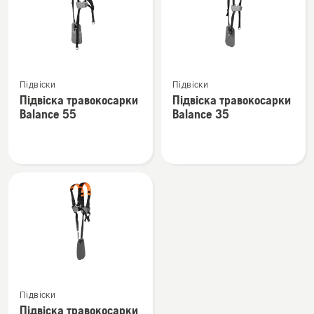
Переглянути
Переглянути
Підвіски
Підвіски
більше
більше
Підвіска травокосарки
Підвіска травокосарки
деталей
деталей
Balance 55
Balance 35
про
про
Підвіска
Підвіска
травокосарки
травокосарки
Balance
Balance
55
35
Переглянути
Підвіски
більше
Підвіска травокосарки