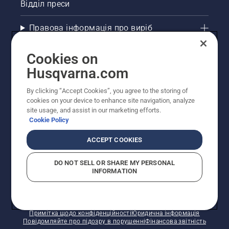
Відділ преси
Правова інформація про виріб
Інші сайти Husqvarna
Cookies on
Husqvarna.com
Рекомендовані інтернет-магазини
By clicking “Accept Cookies”, you agree to the storing of
cookies on your device to enhance site navigation, analyze
site usage, and assist in our marketing efforts.
Cookie Policy
ACCEPT COOKIES
DO NOT SELL OR SHARE MY PERSONAL
INFORMATION
© Husqvarna AB (publ). Усі права захищено.
Зазначено рекомендовані роздрібні ціни.
Політика щодо файлів cookie
Умови використання
Примітка щодо конфіденційності
Юридична інформація
Повідомляйте про підозру в порушенні
Фінансова звітність