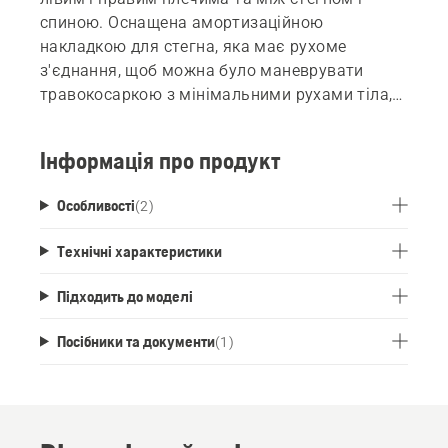
спиною. Оснащена амортизаційною
накладкою для стегна, яка має рухоме
з'єднання, щоб можна було маневрувати
травокосаркою з мінімальними рухами тіла,
для зменшення навантаження на спину
користувача. ЇЇ дуже легко налаштувати для
Інформація про продукт
найкращого прилягання за допомогою
нагрудної пластини і поясного ременя.
Особливості
(
2
)
Екстренне відєднання допомагає швидко і
безпечно від'єднати виріб від підвіски.
Технічні характеристики
Підходить до моделі
Посібники та документи
(
1
)