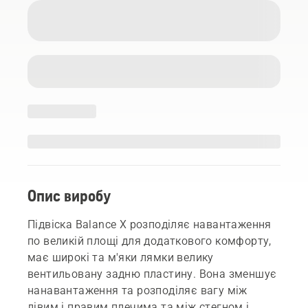
Опис виробу
Підвіска Balance X розподіляє навантаження
по великій площі для додаткового комфорту,
має широкі та м'яки лямки велику
вентильовану задню пластину. Вона зменшує
нанавантаження та розподіляє вагу між
лівим і правим плечима та між стегном і