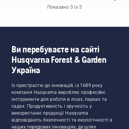
У цьому
у сфері
Показано 3 із 3
посібнику
лісівництва
користувача
й
є список
паркового
порад
господарства,
щодо
одних із
безпечної
найкращих
та
у своїх
Ви перебуваєте на сайті
ефективної
країнах.
Husqvarna Forest & Garden
роботи
Це –
з
наша
Україна
кущорізом
команда H-
Husqvarna.
team.
Вони –
Із пристрастю до інновацій, із 1689 року
найвимогливіші
компанія Husqvarna виробляє професійні
користувачі.
інструменти для роботи в лісах, парках та
садах. Продуктивність і зручність у
використанні продукції Husqvarna
відповідають безпечності та екологічності в
наших передових інноваціях, де шлях