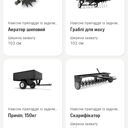
Переглянути
Переглянути
Навісне приладдя із заднім
Навісне приладдя із заднім
більше
більше
кріпленням
кріпленням
Аератор шиповий
Граблі для моху
деталей
деталей
про
про
Ширина захвату
Ширина захвату
102 см
102 см
Аератор
Граблі
шиповий
для
моху
Переглянути
Переглянути
Навісне приладдя із заднім
Навісне приладдя із заднім
більше
більше
кріпленням
кріпленням
Причіп; 150кг
Скарифікатор
деталей
деталей
про
про
Ширина захвату