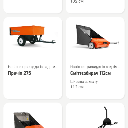
102 см
Причіп;
Скарифікатор
150кг
Переглянути
Переглянути
Навісне приладдя із заднім
Навісне приладдя із заднім
більше
більше
кріпленням
кріпленням
Причіп 275
Сміттєзбирач 112см
деталей
деталей
про
про
Ширина захвату
112 см
Причіп
Сміттєзбирач
275
112см