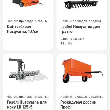
Переглянути
Переглянути
Навісне приладдя із заднім
Навісне приладдя із заднім
більше
більше
кріпленням
кріпленням
Сміттєзбирач
Граблі Husqvarna для
деталей
деталей
Husqvarna; 107см
гравію
про
про
Ширина захвату
Сміттєзбирач
Граблі
110 см
Husqvarna;
Husqvarna
107см
для
гравію
Переглянути
Переглянути
Навісне приладдя із заднім
Навісне приладдя із заднім
більше
більше
кріпленням для
кріпленням
Граблі Husqvarna для
Розкидувач добрив
деталей
деталей
фронтальних косарок із
моху LR 125-5
Профі
сидінням оператора