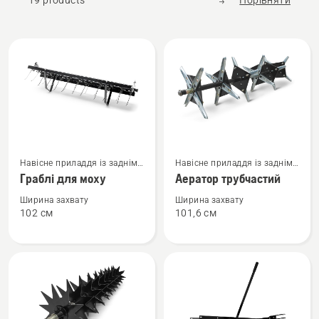
19 products
Порівняти
Всі
вироби
Переглянути
Переглянути
Навісне приладдя із заднім
Навісне приладдя із заднім
більше
більше
кріпленням
кріпленням
Граблі для моху
Аератор трубчастий
деталей
деталей
про
про
Ширина захвату
Ширина захвату
102 см
101,6 см
Граблі
Аератор
для
трубчастий
моху