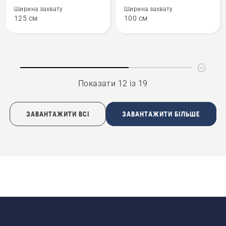
про
про
Ширина захвату
Ширина захвату
Граблі
Розкидувач
125 см
100 см
Husqvarna
добрив
для
Профі
моху
LR 125-
5
Показати 12 із 19
ЗАВАНТАЖИТИ ВСІ
ЗАВАНТАЖИТИ БІЛЬШЕ