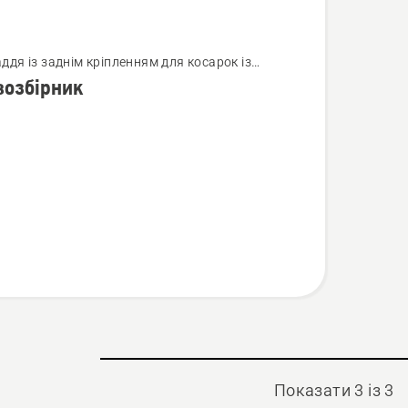
янути
ддя із заднім кріпленням для косарок із
вим радіусом розвертання
возбірник
й
бірник
Показати 3 із 3