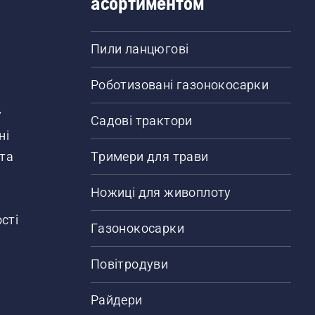
асортиментом
Пили ланцюгові
Роботизовані газонокосарки
у
Садові трактори
ні
 та
Тримери для трави
Ножиці для живоплоту
сті
Газонокосарки
Повітродуви
Райдери