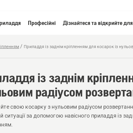
приладдя
Професійні
Дізнайтеся та відкрийте для
ріпленням
Приладдя із заднім кріпленням для косарок із нуль
ладдя із заднім кріпленн
ьовим радіусом розверт
йте свою косарку з нульовим радіусом розвертанн
 й ситуації за допомогою навісного приладдя із зад
нням.