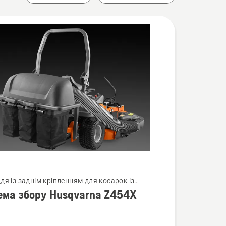
нути
я із заднім кріпленням для косарок із
им радіусом розвертання
ема збору Husqvarna Z454X