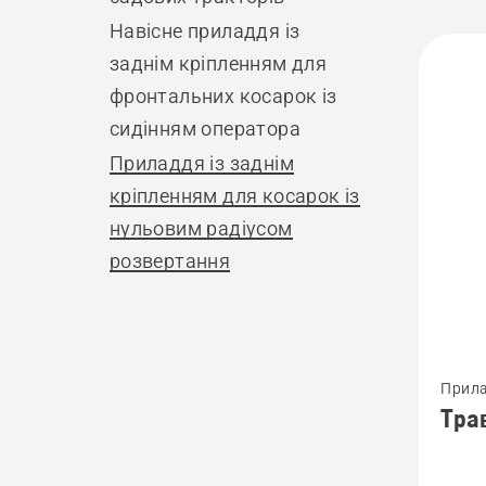
Навісне приладдя із
Всі
заднім кріпленням для
виро
фронтальних косарок із
сидінням оператора
Приладдя із заднім
кріпленням для косарок із
нульовим радіусом
розвертання
Перегл
Прила
більше
нульо
Тра
детале
про