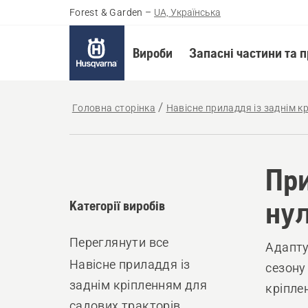
Forest & Garden
–
UA, Українська
Вироби
Запасні частини та 
Головна сторінка
Навісне приладдя із заднім к
При
нул
Категорії виробів
Переглянути все
Адапту
Навісне приладдя із
сезону
заднім кріпленням для
кріпле
садових тракторів