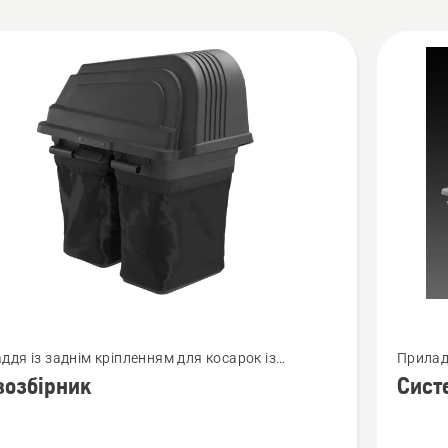
би
янути
Перегля
ддя із заднім кріпленням для косарок із
Приладд
більше
вим радіусом розвертання
нульов
возбірник
Сист
й
деталей
про