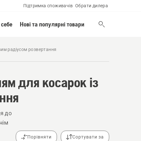
Підтримка споживачів
Обрати дилера
 себе
Нові та популярні товари
овим радіусом розвертання
ям для косарок із
ання
я до
нім
Порівняти
Сортувати за