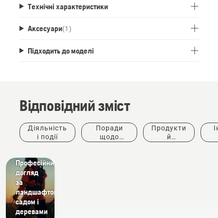
Технічні характеристики
Аксесуари
(
1
)
Підходить до моделі
Відповідний зміст
Діяльність
Поради
Продукти
І
і події
щодо
й
придбання
інновації
ке
Вирішення
Професійний
догляд
за
ландшафтом,
садом і
деревами