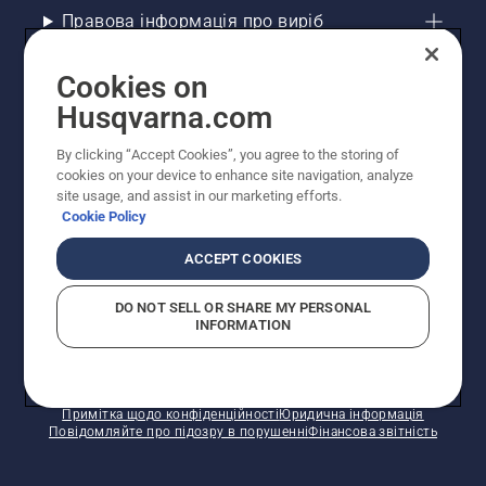
Правова інформація про виріб
Інші сайти Husqvarna
Cookies on
Husqvarna.com
Рекомендовані інтернет-магазини
By clicking “Accept Cookies”, you agree to the storing of
cookies on your device to enhance site navigation, analyze
site usage, and assist in our marketing efforts.
Cookie Policy
ACCEPT COOKIES
DO NOT SELL OR SHARE MY PERSONAL
INFORMATION
© Husqvarna AB (publ). Усі права захищено.
Зазначено рекомендовані роздрібні ціни.
Політика щодо файлів cookie
Умови використання
Примітка щодо конфіденційності
Юридична інформація
Повідомляйте про підозру в порушенні
Фінансова звітність